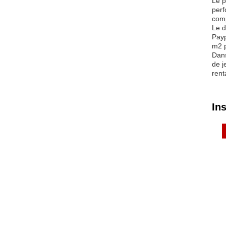
Le p
perf
comp
Le d
Payp
m2 p
Dans
de j
rent
In