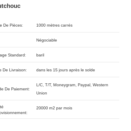
utchouc
 De Pièces:
1000 mètres carrés
Négociable
age Standard:
baril
e De Livraison:
dans les 15 jours après le solde
L/C, T/T, Moneygram, Paypal, Western
e De Paiement:
Union
té
20000 m2 par mois
ovisionnement: