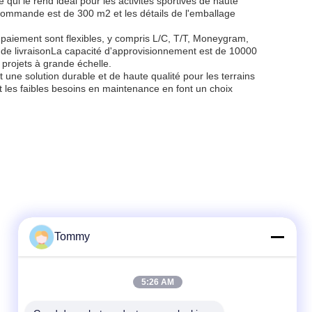
 ce qui le rend idéal pour les activités sportives de haute
commande est de 300 m2 et les détails de l'emballage
de paiement sont flexibles, y compris L/C, T/T, Moneygram,
de livraisonLa capacité d'approvisionnement est de 10000
 projets à grande échelle.
ne solution durable et de haute qualité pour les terrains
t les faibles besoins en maintenance en font un choix
Tommy
5:26 AM