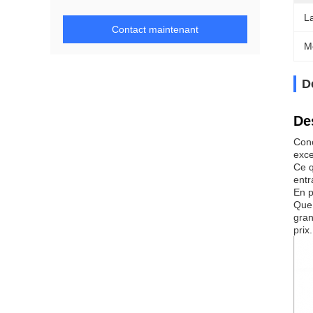
La
Contact maintenant
M
D
De
Conç
exce
Ce q
entr
En p
Que 
gran
prix.