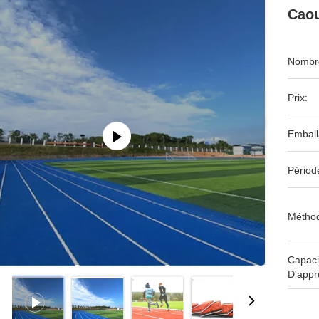
Cao
Nombre
Prix:
Emball
Périod
Méthod
Capaci
D'appr