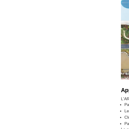
Ap
L'AR
Pa
Le
Cl
Pa