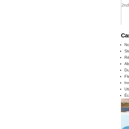
Ca
No
St
Ré
Ab
Du
Fl
In
Ut
Éc