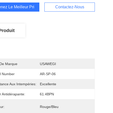
nez Le Meilleur Prix
Contactez-Nous
Produit
De Marque
USAWEGI
l Number
AR-SP-06
tance Aux Intempéries:
Excellente
r Antidérapante:
61.4BPN
ur:
Rouge/bleu