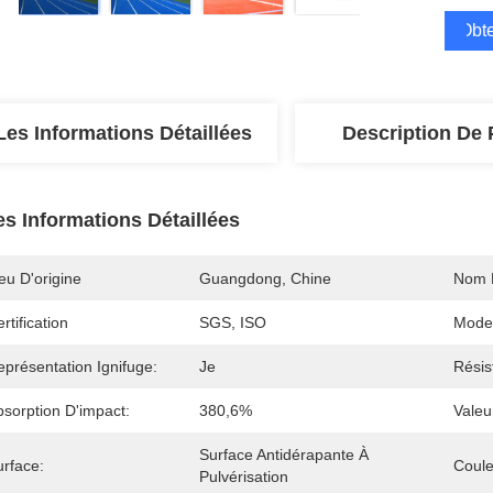
Obte
Les Informations Détaillées
Description De 
es Informations Détaillées
eu D'origine
Guangdong, Chine
Nom 
rtification
SGS, ISO
Mode
présentation Ignifuge:
Je
Résis
bsorption D'impact:
380,6%
Valeu
Surface Antidérapante À 
urface:
Coule
Pulvérisation