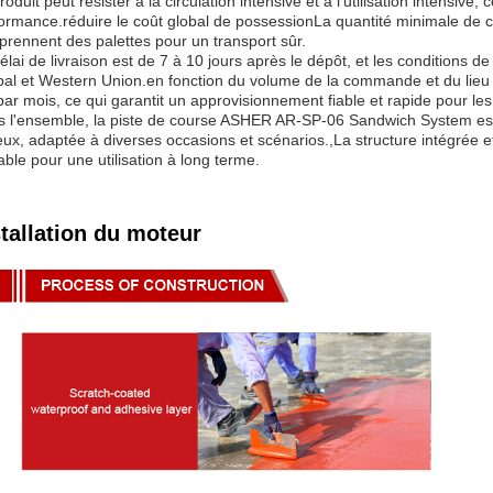
roduit peut résister à la circulation intensive et à l'utilisation intensive,
ormance.réduire le coût global de possessionLa quantité minimale de 
rennent des palettes pour un transport sûr.
élai de livraison est de 7 à 10 jours après le dépôt, et les conditions 
al et Western Union.en fonction du volume de la commande et du lieu 
ar mois, ce qui garantit un approvisionnement fiable et rapide pour les
 l'ensemble, la piste de course ASHER AR-SP-06 Sandwich System est u
eux, adaptée à diverses occasions et scénarios.,La structure intégrée e
able pour une utilisation à long terme.
stallation du moteur