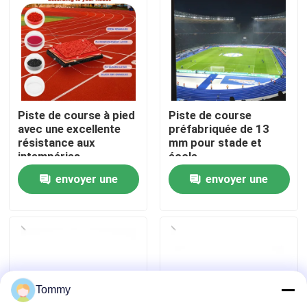
À propos de nous
Visite de l'usine
Piste de course à pied
Piste de course
Contrôle de qualité
avec une excellente
préfabriquée de 13
résistance aux
mm pour stade et
intempéries
école
Nous contacter
envoyer une
envoyer une
demande
demande
Nouvelles
Cas
Tommy
Demander un devis