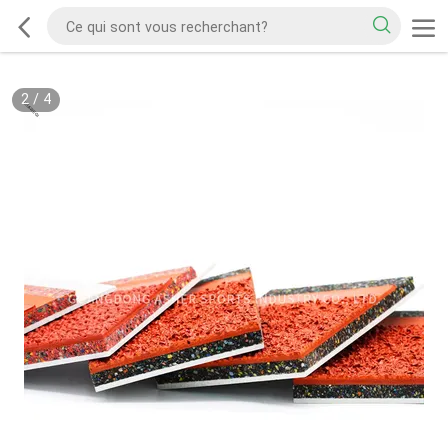
2
/
4