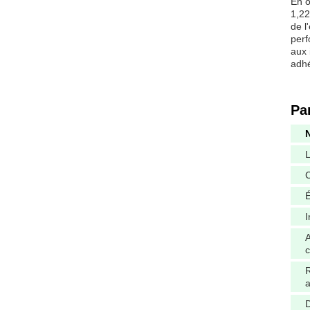
En o
1,22
de l
perf
aux 
adhé
Pa
L
É
I
A
R
D