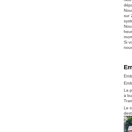
dépa
Nous
sur 
syst
Nous
heur
mom
Si v
nous
Em
Emba
Emb
La p
à bu
Tran
Le s
dest