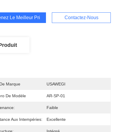
nez Le Meilleur Prix
Contactez-Nous
Produit
De Marque
USAWEGI
ro De Modèle
AR-SP-01
enance:
Faible
tance Aux Intempéries:
Excellente
ructure:
Intégré