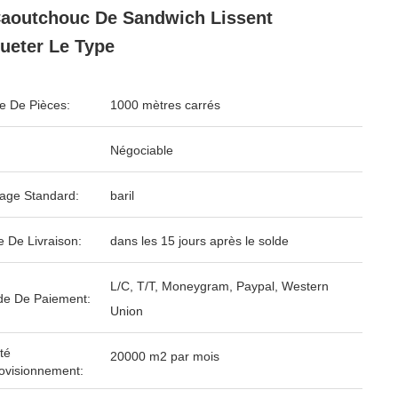
aoutchouc De Sandwich Lissent
ueter Le Type
 De Pièces:
1000 mètres carrés
Négociable
age Standard:
baril
e De Livraison:
dans les 15 jours après le solde
L/C, T/T, Moneygram, Paypal, Western
e De Paiement:
Union
té
20000 m2 par mois
ovisionnement: