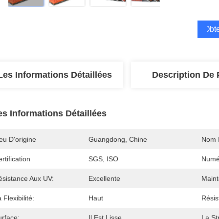
Obte
Les Informations Détaillées
Description De 
es Informations Détaillées
eu D'origine
Guangdong, Chine
Nom 
rtification
SGS, ISO
Numé
ésistance Aux UV:
Excellente
Maint
 Flexibilité:
Haut
Résis
urface:
Il Est Lisse.
La St