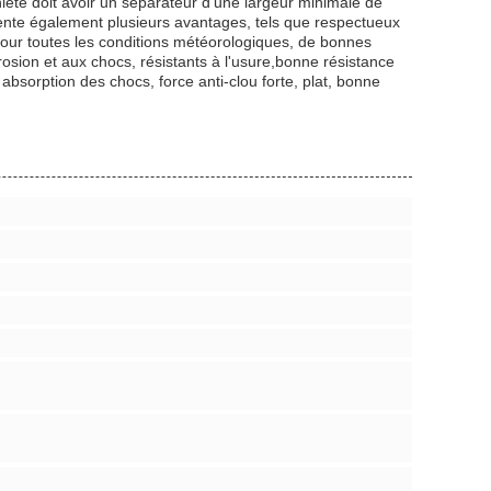
lète doit avoir un séparateur d'une largeur minimale de
ente également plusieurs avantages, tels que respectueux
 pour toutes les conditions météorologiques, de bonnes
rrosion et aux chocs, résistants à l'usure,bonne résistance
absorption des chocs, force anti-clou forte, plat, bonne