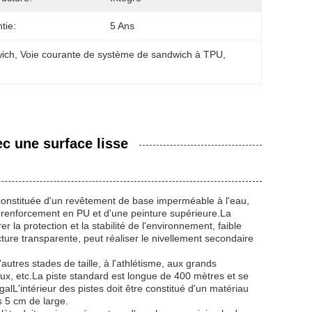
tie:
5 Ans
wich
, 
Voie courante de système de sandwich à TPU
, 
c une surface lisse
constituée d'un revêtement de base imperméable à l'eau,
 renforcement en PU et d'une peinture supérieure.La
 la protection et la stabilité de l'environnement, faible
re transparente, peut réaliser le nivellement secondaire
autres stades de taille, à l'athlétisme, aux grands
eux, etc.La piste standard est longue de 400 mètres et se
lL'intérieur des pistes doit être constitué d'un matériau
s 5 cm de large.