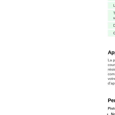
L
T
u
D
G
Ap
La p
cour
rési
comm
votr
d'ap
Pe
Pis
N