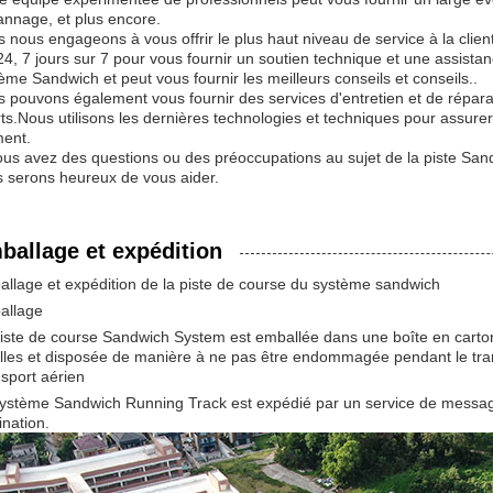
nnage, et plus encore.
 nous engageons à vous offrir le plus haut niveau de service à la clie
24, 7 jours sur 7 pour vous fournir un soutien technique et une assist
ème Sandwich et peut vous fournir les meilleurs conseils et conseils..
 pouvons également vous fournir des services d'entretien et de répara
ts.Nous utilisons les dernières technologies et techniques pour assure
ent.
ous avez des questions ou des préoccupations au sujet de la piste San
 serons heureux de vous aider.
ballage et expédition
llage et expédition de la piste de course du système sandwich
allage
iste de course Sandwich System est emballée dans une boîte en cart
lles et disposée de manière à ne pas être endommagée pendant le tra
sport aérien
ystème Sandwich Running Track est expédié par un service de messageri
ination.