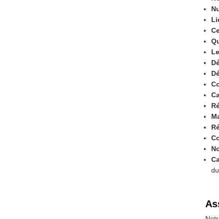
Nu
Li
Ce
Qu
Le
Dé
Dé
Co
Ca
Ré
Ma
Ré
Co
N
Ca
du
As
Notr