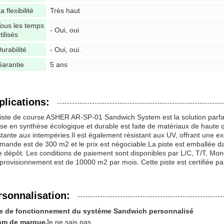
a flexibilité
Très haut
ous les temps
- Oui, oui.
tilisés
urabilité
- Oui, oui.
arantie
5 ans
plications:
iste de course ASHER AR-SP-01 Sandwich System est la solution parfaite
se en synthèse écologique et durable est faite de matériaux de haute qu
stante aux intempéries.Il est également résistant aux UV, offrant une exc
ande est de 300 m2 et le prix est négociable.La piste est emballée da
e dépôt. Les conditions de paiement sont disponibles par L/C, T/T, M
provisionnement est de 10000 m2 par mois. Cette piste est certifiée par 
rsonnalisation:
te de fonctionnement du système Sandwich personnalisé
om de marque
Je ne sais pas.