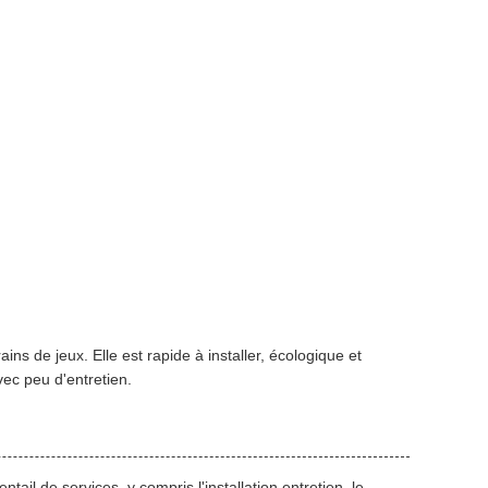
ins de jeux. Elle est rapide à installer, écologique et
vec peu d'entretien.
ail de services, y compris l'installation,entretien, le