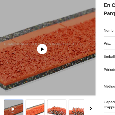
En C
Parq
Nombre
Prix:
Emball
Périod
Méthod
Capaci
D'appr