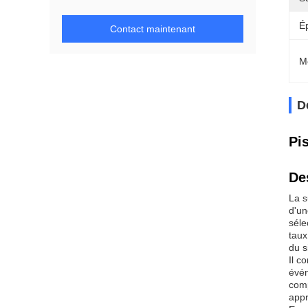
É
Contact maintenant
M
D
Pi
De
La s
d'un
séle
taux
du s
Il c
évén
comp
appr