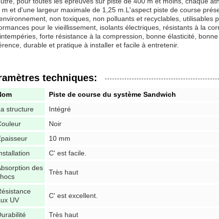
utre, pour toutes les épreuves sur piste de 400 m et moins, chaque ath
 m et d'une largeur maximale de 1,25 m.L'aspect piste de course prés
'environnement, non toxiques, non polluants et recyclables, utilisables
ormances pour le vieillissement, isolants électriques, résistants à la co
intempéries, forte résistance à la compression, bonne élasticité, bonne 
rence, durable et pratique à installer et facile à entretenir.
ramètres techniques:
Nom
Piste de course du système Sandwich
a structure
Intégré
Couleur
Noir
paisseur
10 mm
nstallation
C' est facile.
bsorption des
Très haut
chocs
ésistance
C' est excellent.
aux UV
urabilité
Très haut