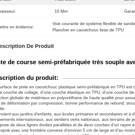
paisseur:
10 Mm
Garan
Voie courante de système flexible de sand
ettre en évidence:
Plancher en caoutchouc lisse de TPU
escription De Produit
ste de course semi-préfabriquée très souple ave
scription du produit:
urface de piste en caoutchouc plastique semi-préfabriqué en TPU est 
e couche de collage, d'une couche élastique en TPU, d'une couche de
ction globale de matériaux en polyuréthane de haute qualité pour assurer
 de déformation par compression, bonne performance de rebond; structu
ite.
onvient aux jardins d'enfants, aux écoles primaires et secondaires et à d'
ements internationaux, aux sentiers verts nationaux, aux terrains de j
ose de deux lignes droites parallèles et de deux courbes d'un rayon éga
oprié avec une frontière convexe d'environ 5 cm de large et d'au moin