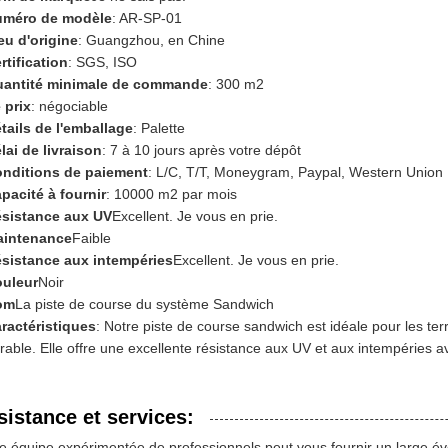
méro de modèle
: AR-SP-01
eu d'origine
: Guangzhou, en Chine
rtification
: SGS, ISO
antité minimale de commande
: 300 m2
 prix
: négociable
tails de l'emballage
: Palette
lai de livraison
: 7 à 10 jours après votre dépôt
nditions de paiement
: L/C, T/T, Moneygram, Paypal, Western Union
pacité à fournir
: 10000 m2 par mois
sistance aux UV
Excellent. Je vous en prie.
intenance
Faible
sistance aux intempéries
Excellent. Je vous en prie.
uleur
Noir
om
La piste de course du système Sandwich
ractéristiques
: Notre piste de course sandwich est idéale pour les terra
rable. Elle offre une excellente résistance aux UV et aux intempéries a
sistance et services:
e équipe expérimentée de professionnels peut vous fournir un large évent