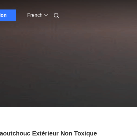
ion
French
aoutchouc Extérieur Non Toxique