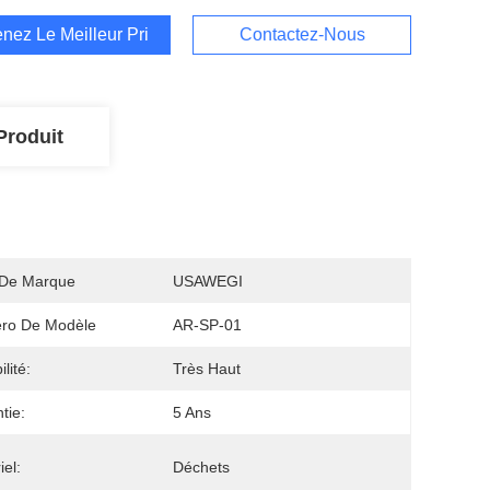
nez Le Meilleur Prix
Contactez-Nous
Produit
De Marque
USAWEGI
ro De Modèle
AR-SP-01
lité:
Très Haut
tie:
5 Ans
iel:
Déchets