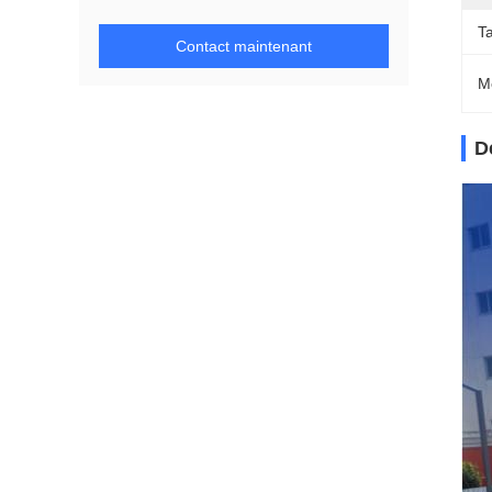
Ta
Contact maintenant
M
D