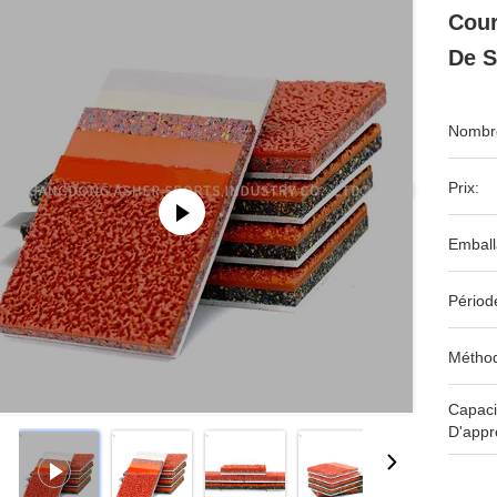
Cour
De 
Nombre
Prix:
Emball
Périod
Méthod
Capaci
D'appr