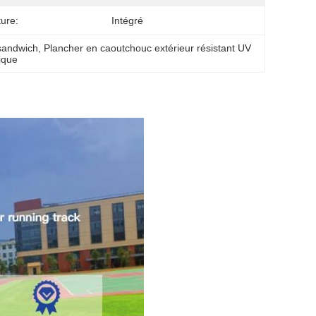
ture:
Intégré
 sandwich
, 
Plancher en caoutchouc extérieur résistant UV
ique