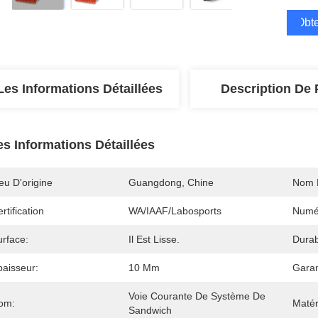
Obte
Les Informations Détaillées
Description De 
es Informations Détaillées
eu D'origine
Guangdong, Chine
Nom 
rtification
WA/IAAF/Labosports
Numé
urface:
Il Est Lisse.
Durabi
paisseur:
10 Mm
Garan
Voie Courante De Système De 
om:
Matér
Sandwich