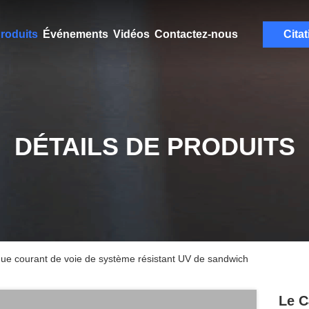
roduits
Événements
Vidéos
Contactez-nous
Citat
DÉTAILS DE PRODUITS
que courant de voie de système résistant UV de sandwich
Le C