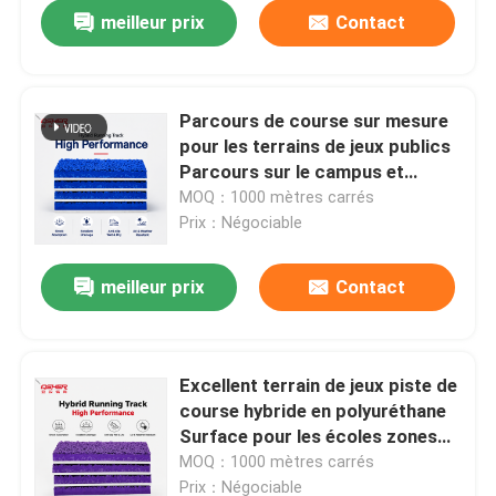
meilleur prix
Contact
Parcours de course sur mesure
pour les terrains de jeux publics
Parcours sur le campus et
construction d'installations
MOQ：1000 mètres carrés
sportives sur mesure Fabricant
Prix：Négociable
fournisseur
meilleur prix
Contact
Accueil
Excellent terrain de jeux piste de
course hybride en polyuréthane
Produits
Surface pour les écoles zones
sportives communautaires et
MOQ：1000 mètres carrés
projets d'installations sportives
Vidéos
Prix：Négociable