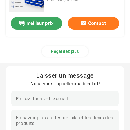
Voie courante en caoutchouc d'EPDM
meilleur prix
Contact
Voie courante de système de sandwich
Regardez plus
Voie courante préfabriquée
Piste de course en polyuréthane
Laisser un message
Nous vous rappellerons bientôt!
Terrains de football artificiels
Cour de padel
Piste de course poreuse