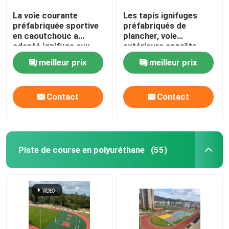
La voie courante
Les tapis ignifuges
préfabriquée sportive
préfabriqués de
en caoutchouc a
plancher, voie
adapté ignifuge aux
extérieure apprête
besoins du client
utilisation de piste
meilleur prix
meilleur prix
Contact
Contact
Piste de course en polyuréthane
(55)