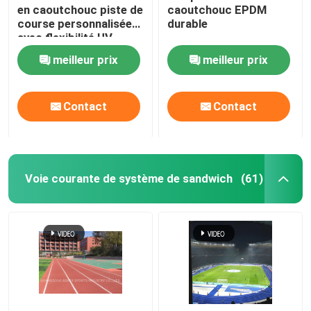
en caoutchouc piste de
caoutchouc EPDM
course personnalisée
durable
Tapis en caoutchouc de gymnase
avec flexibilité UV
meilleur prix
meilleur prix
piste de course hybride
Contact
Contact
Sport argile rouge
Voie courante de système de sandwich
(61)