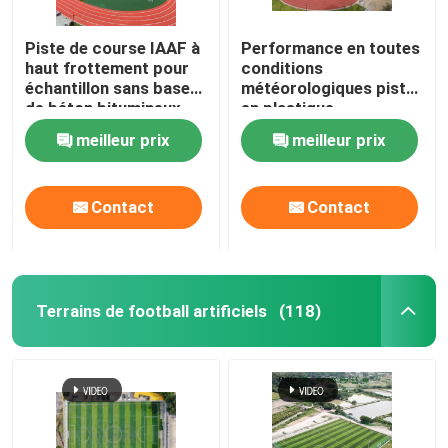
Piste de course IAAF à
Performance en toutes
haut frottement pour
conditions
échantillon sans base
météorologiques piste
de béton bitumineux
en plastique
polyuréthane à haute
meilleur prix
meilleur prix
friction
Contact
Contact
Terrains de football artificiels
(118)