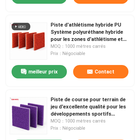
Piste d'athlétisme hybride PU
Système polyuréthane hybride
pour les zones d'athlétisme et
d'éducation physique des
MOQ：1000 mètres carrés
campus et les projets sportifs
Prix：Négociable
éducatifs
meilleur prix
Contact
Piste de course pour terrain de
jeu d'excellente qualité pour les
développements sportifs
scolaires et communautaires
MOQ：1000 mètres carrés
avec guide technique, fabricant
Prix：Négociable
et fournisseur personnalisés