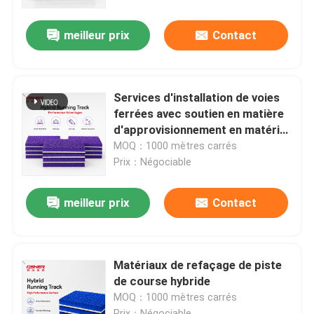
personnalisées
meilleur prix
Contact
À propos de nous
Visite de l'usine
Services d'installation de voies
ferrées avec soutien en matière
Contrôle de qualité
d'approvisionnement en matériel
et d'orientation technique sur
MOQ：1000 mètres carrés
site
Prix：Négociable
Nous contacter
meilleur prix
Contact
Nouvelles
Cas
Matériaux de refaçage de piste
de course hybride
MOQ：1000 mètres carrés
Demander un devis
Prix：Négociable