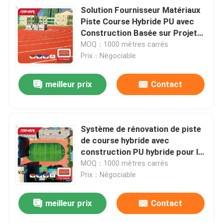
Solution Fournisseur Matériaux
Piste Course Hybride PU avec
Construction Basée sur Projet
pour Échantillons d'Appel
MOQ：1000 mètres carrés
d'Offres Entrepreneurs et
Prix：Négociable
Communication Technique
meilleur prix
Contact
Système de rénovation de piste
de course hybride avec
construction PU hybride pour les
projets de resurfaçage, de
MOQ：1000 mètres carrés
réparation de piste et de mise à
Prix：Négociable
niveau d'installations sportives
meilleur prix
Contact