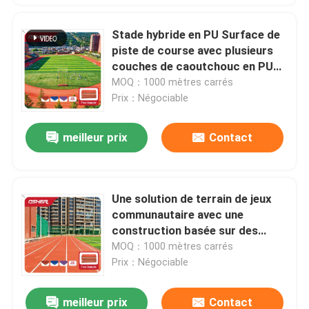
Stade hybride en PU Surface de
piste de course avec plusieurs
couches de caoutchouc en PU
Construction pour les centres
MOQ：1000 mètres carrés
de formation professionnelle
Prix：Négociable
Zones de soutien au stade et
entrepreneurs
meilleur prix
Contact
Une solution de terrain de jeux
communautaire avec une
construction basée sur des
projets pour les projets sportifs
MOQ：1000 mètres carrés
du gouvernement Parcs de
Prix：Négociable
quartier et centres de loisirs
meilleur prix
Contact