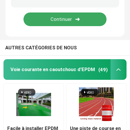
Gazon artificiel d'herbe de jardin
Planchers de sport en polyuréthane
AUTRES CATÉGORIES DE NOUS
Plancher acrylique de sports
Accessoires artificiels de pelouse
Voie courante en caoutchouc d'EPDM
(49)
Machines de construction électriques
Plancher de sports de PVC
Plancher de verrouillage de basket-ball
Facile à installer EPDM
Une piste de course en