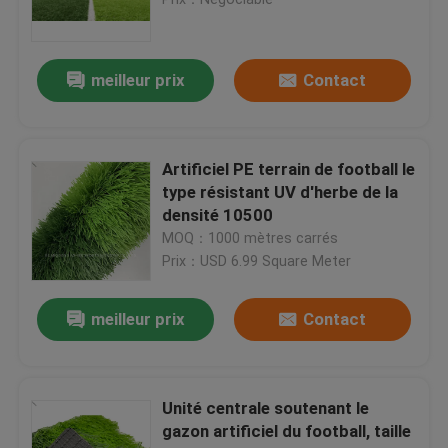
Voie courante en caoutchouc d'EPDM
meilleur prix
Contact
Voie courante de système de sandwich
Artificiel PE terrain de football le
Voie courante préfabriquée
type résistant UV d'herbe de la
densité 10500
MOQ：1000 mètres carrés
Piste de course en polyuréthane
Prix：USD 6.99 Square Meter
Terrains de football artificiels
meilleur prix
Contact
Cour de padel
Unité centrale soutenant le
gazon artificiel du football, taille
Piste de course poreuse