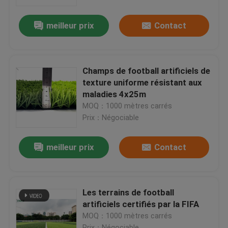
meilleur prix
Contact
À propos de nous
Visite de l'usine
Champs de football artificiels de
texture uniforme résistant aux
Contrôle de qualité
maladies 4x25m
MOQ：1000 mètres carrés
Prix：Négociable
Nous contacter
meilleur prix
Contact
Nouvelles
Cas
Les terrains de football
artificiels certifiés par la FIFA
MOQ：1000 mètres carrés
Demander un devis
Prix：Négociable