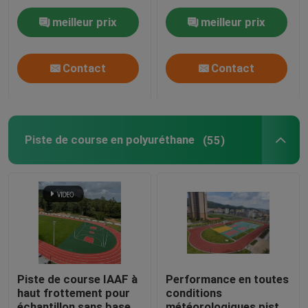
besoins du client
utilisation de piste
meilleur prix
meilleur prix
Contact
Contact
Piste de course en polyuréthane
(55)
Piste de course IAAF à
Performance en toutes
haut frottement pour
conditions
échantillon sans base
météorologiques piste