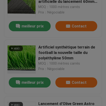
artificielle du lancement 60mm
du football
MOQ：1000 mètres carrés
Gazon artificiel d'herbe de jardin
Prix：Négociable
meilleur prix
Contact
Planchers de sport en polyuréthane
Plancher acrylique de sports
Artificiel synthétique terrain de
football la nouvelle taille du
Accessoires artificiels de pelouse
polyéthylène 50mm
MOQ：1000 mètres carrés
Prix：Négociable
Machines de construction électriques
meilleur prix
Contact
Plancher de sports de PVC
Plancher de verrouillage de basket-ball
Lancement d'Olive Green Astro