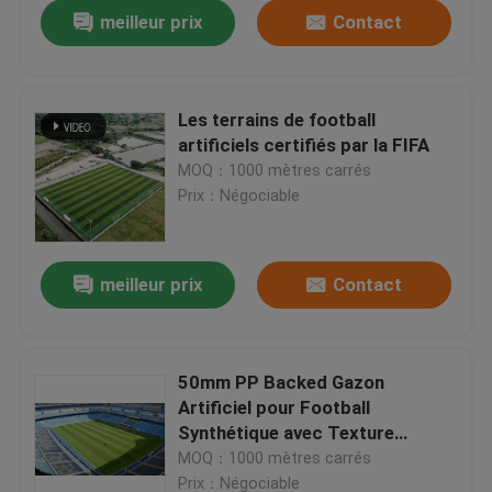
meilleur prix
Contact
Les terrains de football
artificiels certifiés par la FIFA
MOQ：1000 mètres carrés
Prix：Négociable
meilleur prix
Contact
Accueil
50mm PP Backed Gazon
Artificiel pour Football
Produits
Synthétique avec Texture
Uniforme Durable pour Terrains
MOQ：1000 mètres carrés
de Football
Vidéos
Prix：Négociable