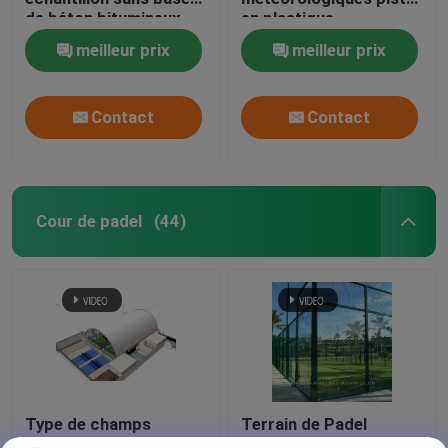
de béton bitumineux
en plastique
polyuréthane à haute
meilleur prix
meilleur prix
friction
Contact
Contact
Cour de padel
(44)
Type de champs
Terrain de Padel
accessible de courts
Complet