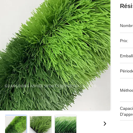
Rési
Nombre
Prix:
Emball
Périod
Méthod
Capaci
D'appr