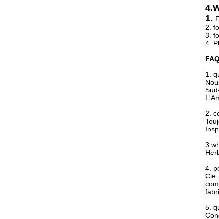
4.W
1.
F
2. f
3. f
4. P
FA
1. 
Nous
Sud-
L'Am
2. c
Touj
Insp
3.wh
Herb
4. p
Cie.
comb
fabr
5. q
Cond