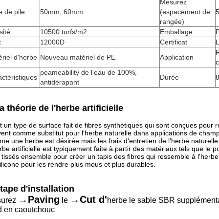
Mesurez
le de pile
50mm, 60mm
(espacement de
5
rangée)
sité
10500 turfs/m2
Emballage
P
x
12000D
Certificat
R
riel d'herbe
Nouveau matériel de PE
Application
peameability de l'eau de 100%,
ctéristiques
Durée
8
antidérapant
a théorie de l'herbe artificielle
t un type de surface fait de fibres synthétiques qui sont conçues pour r
ent comme substitut pour l'herbe naturelle dans applications de cham
e une herbe est désirée mais les frais d'entretien de l'herbe naturelle
rbe artificielle est typiquement faite à partir des matériaux tels que le
 tissés ensemble pour créer un tapis des fibres qui ressemble à l'herbe
ilicone pour les rendre plus mous et plus durables.
tape d'installation
→Paving
→Cut d'
urez
le
herbe le sable SBR supplément
d en caoutchouc