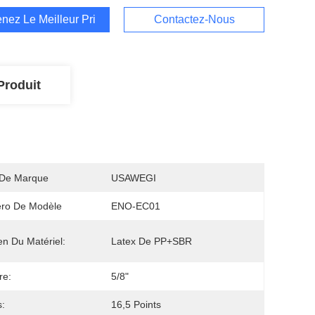
nez Le Meilleur Prix
Contactez-Nous
Produit
De Marque
USAWEGI
ro De Modèle
ENO-EC01
en Du Matériel:
Latex De PP+SBR
re:
5/8"
s:
16,5 Points