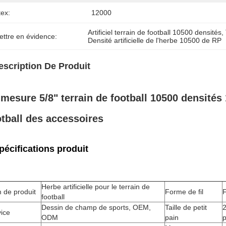
tex:
12000
Artificiel terrain de football 10500 densités
, 
ettre en évidence:
Densité artificielle de l'herbe 10500 de RP
escription De Produit
 mesure 5/8" terrain de football 10500 densité
otball des accessoires
pécifications produit
Herbe artificielle pour le terrain de
 de produit
Forme de fil
F
football
Dessin de champ de sports, OEM,
Taille de petit
2
ice
ODM
pain
p