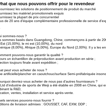
hat que nous pouvons offrir pour le revendeur
ournissez les solutions de positionnement de produit du marché
ournissez les matériel promotionnels exquis
ournissez la plupart de prix concurrentiel
lus de 20 ans d'équipe complémentaire professionnelle de service d'ex
Q
qui sommes-nous ?
 sommes basés dans Guangdong, Chine, commençons à partir de 2008
Est (15,00%), le mi est (10,00%), du nord
érique (8,00%), Afrique (5,00%), Europe du Nord (2,00%). Il y a les e
omment pouvons-nous garantir la qualité ?
ours un échantillon de préproduction avant production en série ;
ection toujours finale avant expédition ;
at peut vous acheter de nous ?
e artificielle/plancher en caoutchouc/surface Semi-préfabriquée inso
ourquoi devriez-vous acheter de nous pas d'autres fournisseurs ?
 Ltd d'industrie de sports de Weiji a été établie en 2008 en Chine, qui es
inant la R&D,
ication, ventes, installation et service après-vente.
uels services pouvons-nous fournir ?
itions de livraison admises : GOUSSET, CAF, EXW, DDP ;