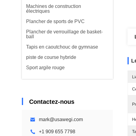
Machines de construction
électriques
Plancher de sports de PVC
Plancher de verrouillage de basket-
ball
Tapis en caoutchouc de gymnase
piste de course hybride
L
Sport argile rouge
Li
Ce
Contactez-nous
Pr
mark@usawegi.com
He
+1 909 655 7798
Ta