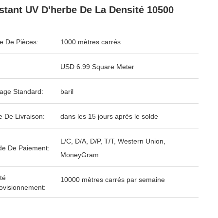
stant UV D'herbe De La Densité 10500
 De Pièces:
1000 mètres carrés
USD 6.99 Square Meter
age Standard:
baril
e De Livraison:
dans les 15 jours après le solde
L/C, D/A, D/P, T/T, Western Union,
e De Paiement:
MoneyGram
té
10000 mètres carrés par semaine
ovisionnement: