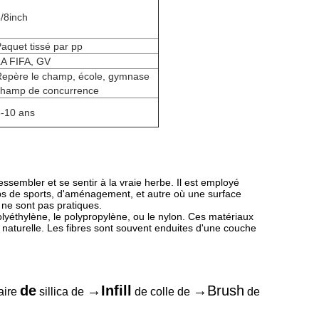
/8inch
aquet tissé par pp
LA FIFA, GV
epère le champ, école, gymnase
champ de concurrence
-10 ans
essembler et se sentir à la vraie herbe. Il est employé
ps de sports, d'aménagement, et autre où une surface
 ne sont pas pratiques.
 polyéthylène, le polypropylène, ou le nylon. Ces matériaux
 naturelle. Les fibres sont souvent enduites d'une couche
de
→Infill
→Brush
aire
sillica de
de colle de
de