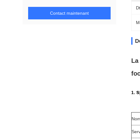
D
Contact maintenant
M
D
La
fo
s
1.
Nom
Serv