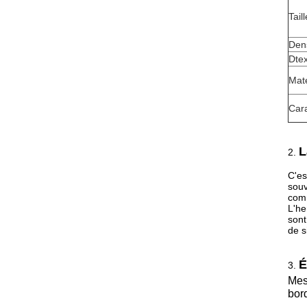
Tail
Den
Dte
Maté
Cara
L
2.
C'es
souv
comm
L'he
sont
de s
É
3.
Mes
bor