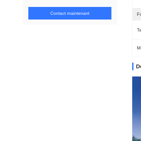
Contact maintenant
F
Ta
M
D