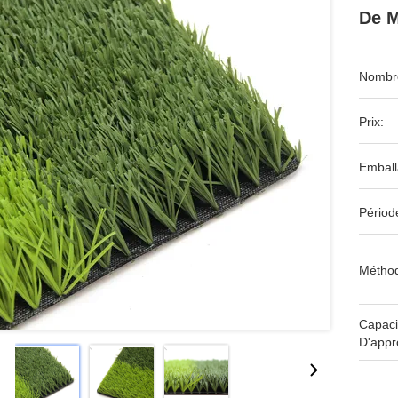
De M
Nombre
Prix:
Emball
Périod
Méthod
Capaci
D'appr