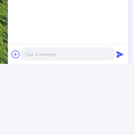
Photo
Video Call
Audio Call