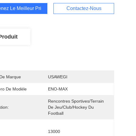
nez Le Meilleur Prix
Contactez-Nous
Produit
De Marque
USAWEGI
ro De Modèle
ENO-MAX
Rencontres Sportives/terrain 
ation:
De Jeu/club/hockey Du 
Football
13000