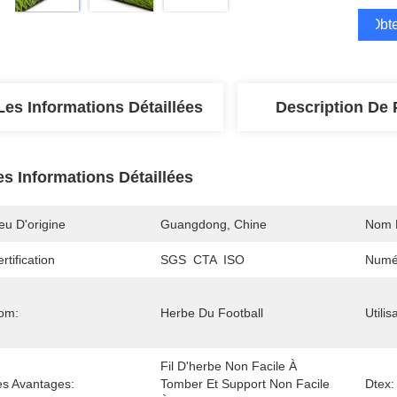
Obte
Les Informations Détaillées
Description De 
es Informations Détaillées
eu D'origine
Guangdong, Chine
Nom 
rtification
SGS  CTA  ISO
Numé
om:
Herbe Du Football
Utilis
Fil D'herbe Non Facile À 
es Avantages:
Tomber Et Support Non Facile 
Dtex: