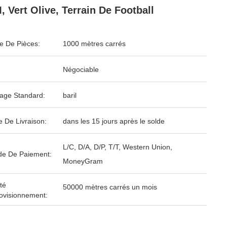
, Vert Olive, Terrain De Football
 De Pièces:
1000 mètres carrés
Négociable
age Standard:
baril
e De Livraison:
dans les 15 jours après le solde
L/C, D/A, D/P, T/T, Western Union,
e De Paiement:
MoneyGram
té
50000 mètres carrés un mois
ovisionnement: