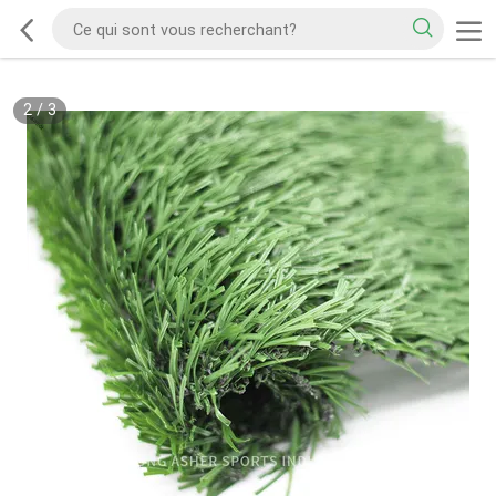
2
/
3