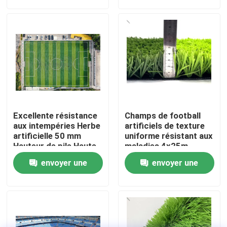
demande
demande
À propos de nous
Visite de l'usine
Contrôle de qualité
Excellente résistance
Champs de football
Nous contacter
aux intempéries Herbe
artificiels de texture
artificielle 50 mm
uniforme résistant aux
Hauteur de pile Haute
maladies 4x25m
souplesse
Nouvelles
envoyer une
envoyer une
demande
demande
Cas
Demander un devis