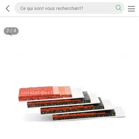
2
/
4