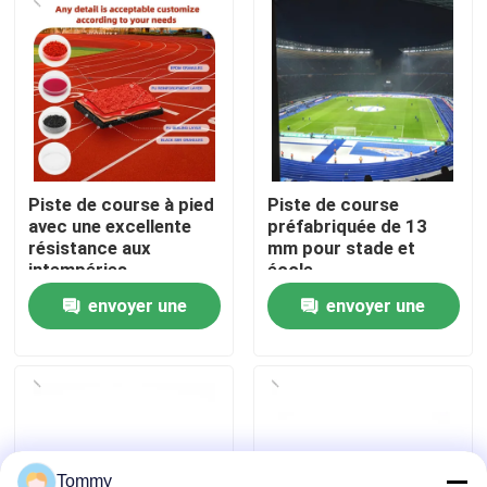
À propos de nous
Visite de l'usine
Contrôle de qualité
Piste de course à pied
Piste de course
avec une excellente
préfabriquée de 13
résistance aux
mm pour stade et
Nous contacter
intempéries
école
envoyer une
envoyer une
Nouvelles
demande
demande
Cas
Demander un devis
Tommy