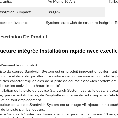
arantie:
Au Moins 10 Ans
Taille:
bsorption D'impact:
380,6%
ettre en évidence:
Système sandwich de structure intégrée
, 
R
escription De Produit
ructure intégrée Installation rapide avec excell
d'ensemble du produit
iste de course Sandwich System est un produit innovant et performant c
ogique et durable qui offre une surface de course sûre et confortable po
e des caractéristiques clés de la piste de course Sandwich System est 
l pour les activités de haute intensité.
stallation de la piste de course Sandwich System est facile et sans tracas
e, que ce soit du béton, de l'asphalte ou même du sol compacté.Cela le
le et de tout emplacement.
ouleur de la piste Sandwich System est un rouge vif, ajoutant une touche
i de la piste par les joueurs.
iste Sandwich System est livrée avec une garantie d'au moins 10 ans, ce