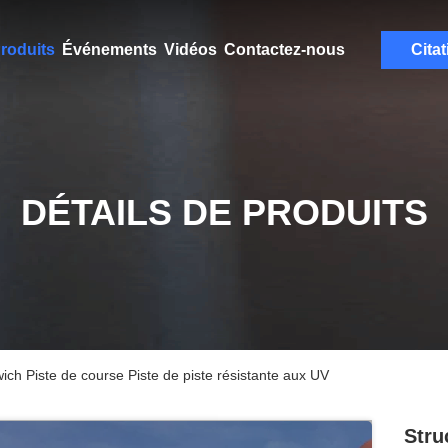
roduits
Événements
Vidéos
Contactez-nous
Citat
DÉTAILS DE PRODUITS
ch Piste de course Piste de piste résistante aux UV
Stru