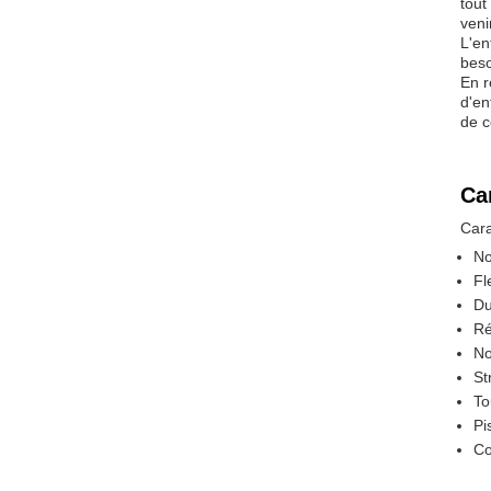
tout
veni
L'en
beso
En r
d'en
de c
Ca
Cara
No
Fl
Du
Ré
No
St
To
Pi
Co