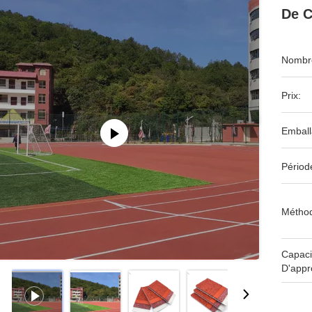
De C
Nombre
Prix:
Emball
Périod
Méthod
Capaci
D'appr