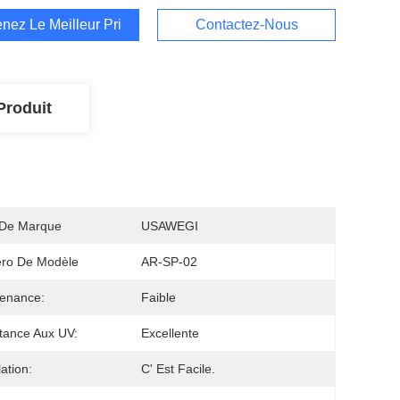
nez Le Meilleur Prix
Contactez-Nous
Produit
De Marque
USAWEGI
ro De Modèle
AR-SP-02
enance:
Faible
tance Aux UV:
Excellente
lation:
C' Est Facile.