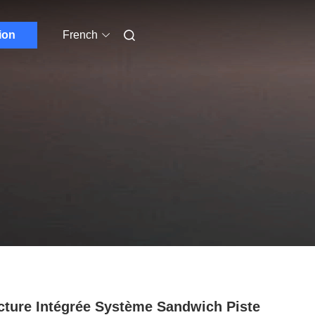
ion
French
cture Intégrée Système Sandwich Piste