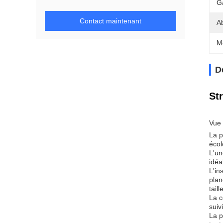
G
Contact maintenant
A
M
D
St
Vue 
La p
écol
L'un
idéa
L'in
plan
tail
La c
suiv
La p