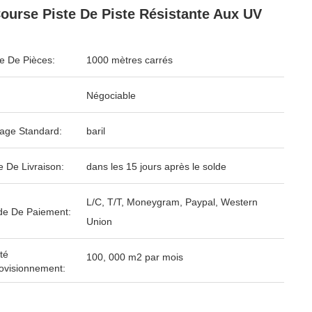
ourse Piste De Piste Résistante Aux UV
 De Pièces:
1000 mètres carrés
Négociable
age Standard:
baril
e De Livraison:
dans les 15 jours après le solde
L/C, T/T, Moneygram, Paypal, Western
e De Paiement:
Union
té
100, 000 m2 par mois
ovisionnement: