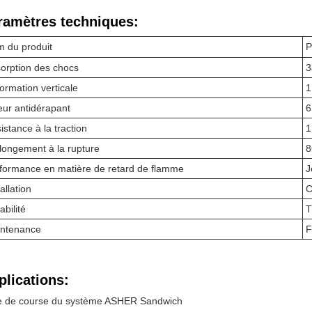
ramètres techniques:
 du produit
P
orption des chocs
3
ormation verticale
1
eur antidérapant
6
istance à la traction
1
llongement à la rupture
8
formance en matière de retard de flamme
J
allation
C
abilité
T
ntenance
F
plications:
te de course du système ASHER Sandwich