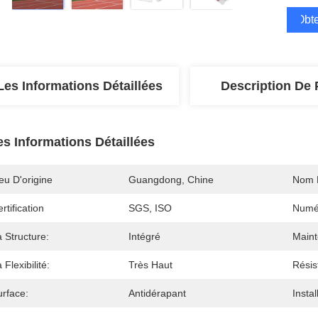
Obte
Les Informations Détaillées
Description De 
es Informations Détaillées
eu D'origine
Guangdong, Chine
Nom 
rtification
SGS, ISO
Numé
 Structure:
Intégré
Maint
 Flexibilité:
Très Haut
Résis
urface:
Antidérapant
Instal