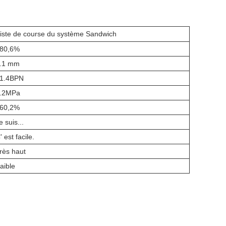
iste de course du système Sandwich
80,6%
.1 mm
1.4BPN
.2MPa
60,2%
e suis...
' est facile.
rès haut
aible