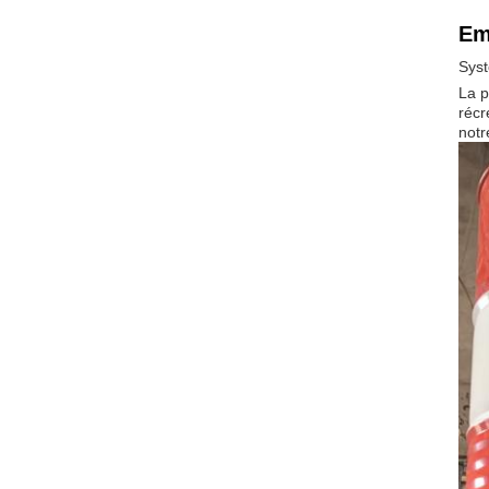
Em
Syst
La p
récr
notr