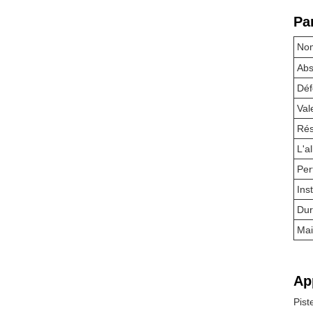
Pa
Nom
Abs
Déf
Val
Rés
L'a
Per
Inst
Dur
Mai
Ap
Pis