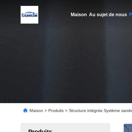
Maison
Au sujet de nous
P
Maison
>
Produits
>
Structure intégrée Système sandwi
Produits