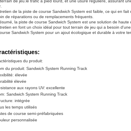
 terrain de jeu.le trafic à pied lourd, et une usure régulière, assurant 
r.
tretien de la piste de course Sandwich System est faible, ce qui en fait 
in de réparations ou de remplacements fréquents.
ésumé, la piste de course Sandwich System est une solution de haute qu
tretien en font un choix idéal pour tout terrain de jeu qui a besoin d'un
ourse Sandwich System pour un ajout écologique et durable à votre ter
ractéristiques:
ctéristiques du produit:
m du produit: Sandwich System Running Track
exibilité: élevée
rabilité élevée
sistance aux rayons UV: excellente
m: Sandwich System Running Track
ructure: intégrée
us les temps utilisés
stes de course semi-préfabriquées
uleur personnalisée