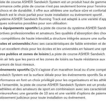
iste de course ASHER Sandwich System est un produit haut de gamme 
ormance.cette piste de course n'est pas seulement bonne pour l'envir
chocs et de durabilité, il offre aux athlètes une surface sûre et confo
wich est le choix parfait pour toute installation ou événement sportif..
ystème ASHER Sandwich Running Track est adapté à une variété d'applica
ques scénarios possibles pour son utilisation:
s équipements sportifs:
La piste de course du système ASHER Sandwich
ortives professionnelles et amateurs.Ses qualités d'absorption des chocs
s compétitions de haute intensitéLa structure intégrée assure une surfa
oles et universités:
Avec ses caractéristiques de faible entretien et
t un excellent choix pour les écoles et les universités.en faisant une o
rcs publics et zones de loisirs:
La piste de course ASHER Sandwich 
ein air tels que les parcs et les zones de loisirs.sa haute résistance aux
ureurs de tous niveaux.
énements sportifs:
Qu'il s'agisse d'un marathon local ou d'une compét
ndwich System est la surface idéale pour les événements sportifs.Sa st
rformance en font un choix privilégié pour les organisateurs et les athlè
 l'ensemble, la piste de course ASHER Sandwich System est un produi
athlètes et des amateurs de sport.en combinaison avec ses caractéristi
rieuresAvec une garantie de 10 ans et une variété d'options de paie
stissement judicieux pour toute installation ou événement.