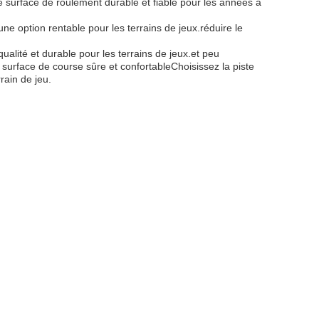
une surface de roulement durable et fiable pour les années à
une option rentable pour les terrains de jeux.réduire le
alité et durable pour les terrains de jeux.et peu
e surface de course sûre et confortableChoisissez la piste
rain de jeu.