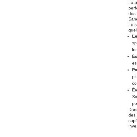
La p
perf
des 
Sand
Le s
quel
Le
sp
le
Éc
es
Pa
pl
co
Év
Sa
pe
Dans
des 
supé
inve