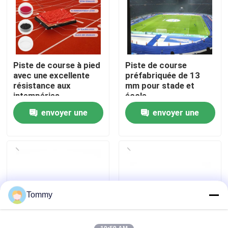
À propos de nous
Visite de l'usine
Piste de course à pied
Piste de course
avec une excellente
préfabriquée de 13
résistance aux
mm pour stade et
Contrôle de qualité
intempéries
école
envoyer une
envoyer une
Nous contacter
demande
demande
Nouvelles
Cas
Tommy
Demander un devis