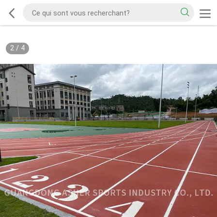
2
/
4