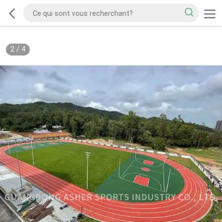
2
/
4