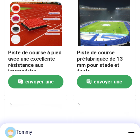
À propos de nous
Visite de l'usine
Piste de course à pied
Piste de course
Contrôle de qualité
avec une excellente
préfabriquée de 13
résistance aux
mm pour stade et
intempéries
école
Nous contacter
envoyer une
envoyer une
demande
demande
Nouvelles
Cas
Tommy
Demander un devis