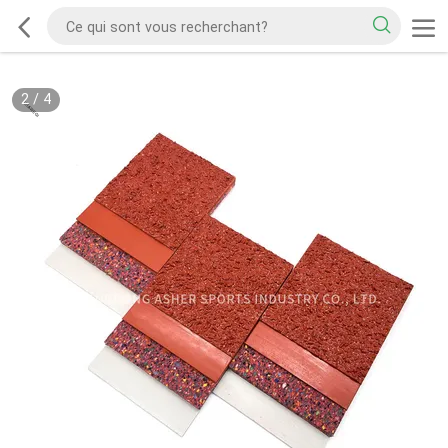
2
/
4