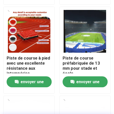
demande
demande
À propos de nous
Visite de l'usine
Contrôle de qualité
Piste de course à pied
Piste de course
Nous contacter
avec une excellente
préfabriquée de 13
résistance aux
mm pour stade et
intempéries
école
Nouvelles
envoyer une
envoyer une
demande
demande
Cas
Demander un devis