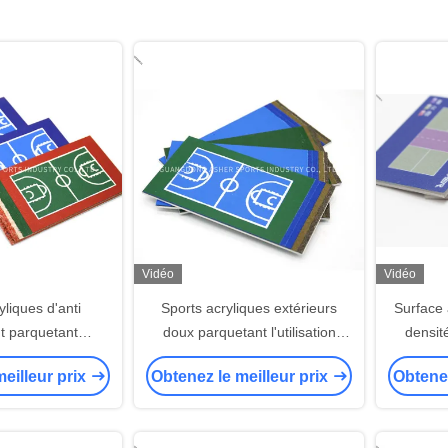
Vidéo
Vidéo
yliques d'anti
Sports acryliques extérieurs
Surface 
t parquetant
doux parquetant l'utilisation
densit
acrylique de stade
colorée de court de tennis
Plancher
eilleur prix
Obtenez le meilleur prix
Obtenez
 volleyball
de 
revêtem
basket-b