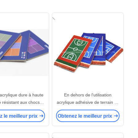
acrylique dure à haute
En dehors de l'utilisation
é résistant aux chocs
acrylique adhésive de terrain de
 de sport longue durée
basket d'épaisseur du plancher
 le meilleur prix
Obtenez le meilleur prix
vie Cour de tennis
6mm de sports
ent de la chaussée de
all durable Solution de