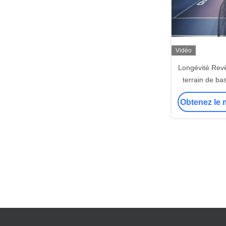
Vidéo
Longévité Rev
terrain de ba
acrylique dur,
Obtenez le m
et aux intemp
sporti