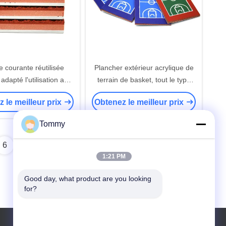
e courante réutilisée
Plancher extérieur acrylique de
adapté l'utilisation aux
terrain de basket, tout le type
du client résistante UV
plancher de couleur de cour de
 le meilleur prix
Obtenez le meilleur prix
de stade
sports
Tommy
6
1:21 PM
Good day, what product are you looking 
for?