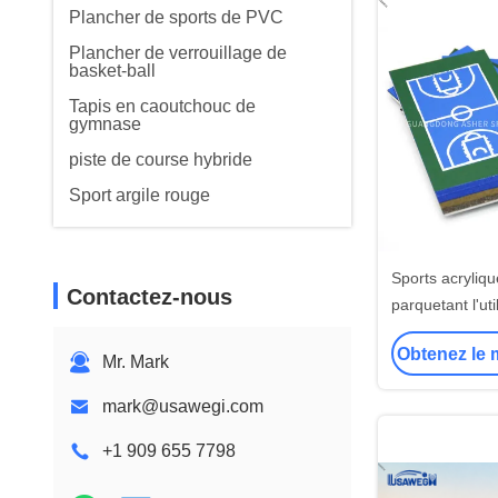
Plancher de sports de PVC
Plancher de verrouillage de
basket-ball
Tapis en caoutchouc de
gymnase
piste de course hybride
Sport argile rouge
Sports acryliqu
Contactez-nous
parquetant l'uti
approximat
Obtenez le m
bad
Mr. Mark
mark@usawegi.com
+1 909 655 7798