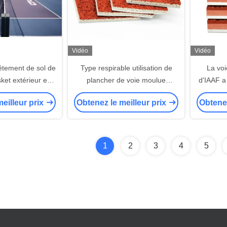
Vidéo
Vidéo
êtement de sol de
Type respirable utilisation de
La voi
sket extérieur en
plancher de voie moulue
d'IAAF a 
 résistant aux UV
courante matérielle de voie
besoins 
eilleur prix
Obtenez le meilleur prix
Obtenez
éries, revêtement
d'EPDM d'école
f d'usine
1
2
3
4
5