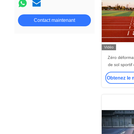
Contact maintenant
Vidéo
Zéro déforma
de sol sporti
haut 
Obtenez le m