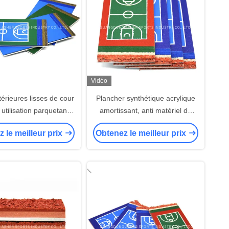
Vidéo
térieures lisses de cour
Plancher synthétique acrylique
 utilisation parquetante
amortissant, anti matériel de
e synthétique de stade
plancher de court de tennis de
 le meilleur prix
Obtenez le meilleur prix
glissement