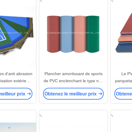
stade 
conce
es d'anti abrasion
Plancher amortissant de sports
Le PV
lisation extérieure
de PVC enclenchant le type non
parquetan
ive de cour de
toxique de tuiles
pour l
eilleur prix
Obtenez le meilleur prix
Obtenez
minton