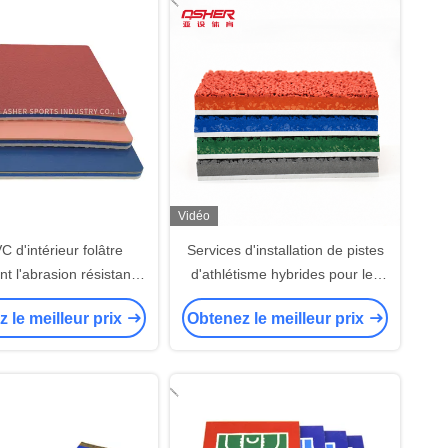
extérieur Support de
ption gratuit Export
Standard
Vidéo
C d'intérieur folâtre
Services d'installation de pistes
t l'abrasion résistante
d'athlétisme hybrides pour les
a cour de badminton
écoles, les stades, les clubs
 le meilleur prix
Obtenez le meilleur prix
sportifs et les projets sportifs
internationaux