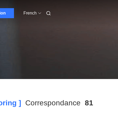
ion
French
ring ]
Correspondance
81