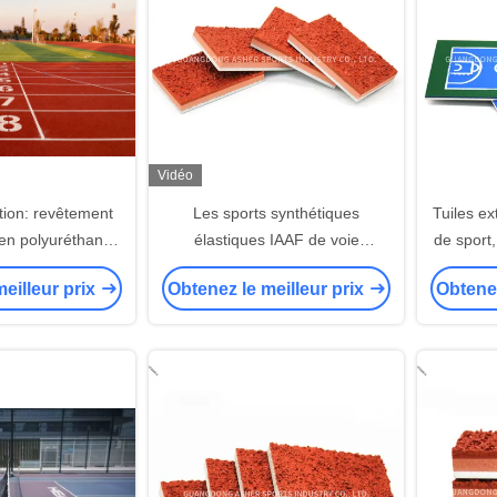
Vidéo
tion: revêtement
Les sports synthétiques
Tuiles ex
f en polyuréthane
élastiques IAAF de voie
de sport,
de gamme
courante résistante du
acryliqu
eilleur prix
Obtenez le meilleur prix
Obtenez
glissement emploient parqueter
le type