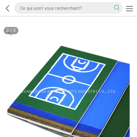
2
/
3