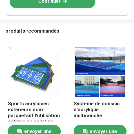
Continuer
produits recommandés
Accueil
Sports acryliques
Système de coussin
extérieurs doux
d'acrylique
Produits
parquetant l'utilisation
multicouche
colorée de court de
tennis
envoyer une
envoyer une
Vidéos