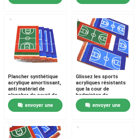
demande
demande
À propos de nous
Visite de l'usine
Contrôle de qualité
Nous contacter
Plancher synthétique
Glissez les sports
acrylique amortissant,
acryliques résistants
anti matériel de
que la cour de
plancher de court de
badminton de
Nouvelles
tennis de glissement
plancher emploient
envoyer une
envoyer une
favorable à
l'environnement
Cas
demande
demande
Demander un devis