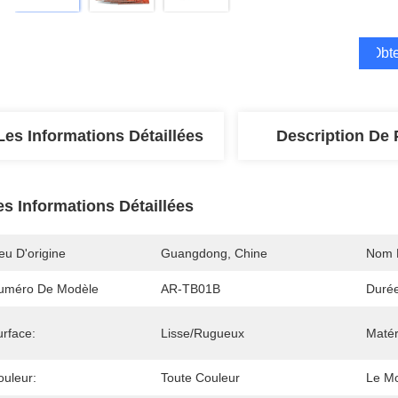
Obte
Les Informations Détaillées
Description De 
es Informations Détaillées
eu D'origine
Guangdong, Chine
Nom 
uméro De Modèle
AR-TB01B
Durée
urface:
Lisse/rugueux
Matér
ouleur:
Toute Couleur
Le Mo