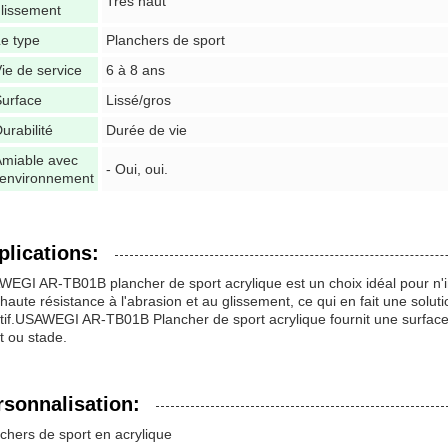
Très haut
lissement
e type
Planchers de sport
ie de service
6 à 8 ans
urface
Lissé/gros
urabilité
Durée de vie
Amiable avec
- Oui, oui.
'environnement
plications:
EGI AR-TB01B plancher de sport acrylique est un choix idéal pour n'impo
haute résistance à l'abrasion et au glissement, ce qui en fait une solu
tif.USAWEGI AR-TB01B Plancher de sport acrylique fournit une surface d
t ou stade.
rsonnalisation:
chers de sport en acrylique