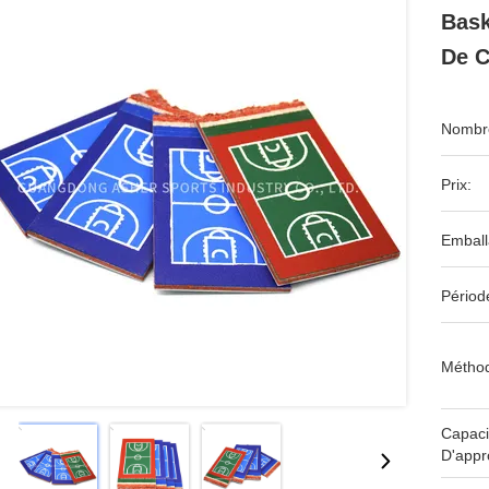
Bask
De C
Nombre
Prix:
Emball
Périod
Méthod
Capaci
D'appr