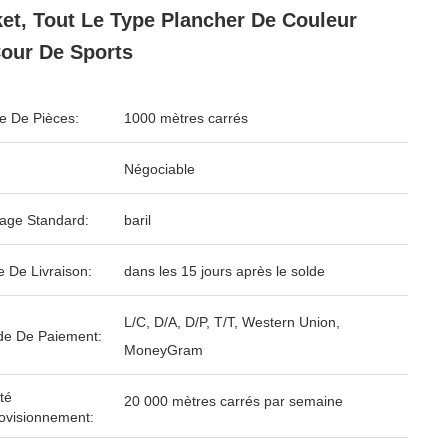
et, Tout Le Type Plancher De Couleur
our De Sports
 De Pièces:
1000 mètres carrés
Négociable
age Standard:
baril
e De Livraison:
dans les 15 jours après le solde
L/C, D/A, D/P, T/T, Western Union,
e De Paiement:
MoneyGram
té
20 000 mètres carrés par semaine
ovisionnement: