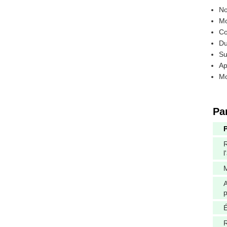
No
Mo
Co
Du
Su
Ap
Mo
Pa
R
l
M
A
p
É
R