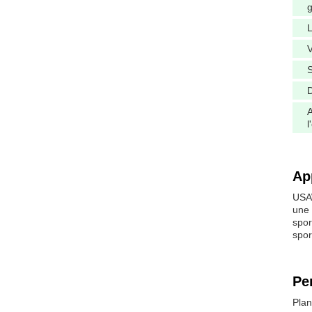
g
L
V
S
D
l
Ap
USAW
une 
spor
spor
Pe
Plan