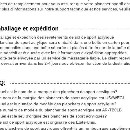
ices de remplacement pour vous assurer que votre plancher sportif est t
 plus d'informations sur notre support technique et nos services, veuil
ballage et expédition
llage et expédition des revêtements de sol de sport acrylique
lancher de sport acrylique sera emballé dans une boîte en carton pour 
nt emballés dans une boîte séparée et placés à l'intérieur de la boîte d
n adhésif et étiquetée avec les informations d'expédition appropriées.
oîte sera envoyée par un service de messagerie fiable. Le client recevra
s devrait arriver dans les 2-4 jours ouvrables,en fonction de la destinati
Q:
uel est le nom de la marque des planchers de sport acryliques?
e nom de la marque des planchers de sport acrylique est USAWEGI.
uel est le numéro de modèle des planchers de sport acrylique?
e numéro de modèle du plancher de sport acrylique est AR-TB01B.
uel est le lieu d'origine des planchers de sport acryliques?
e sol de sport acrylique est originaire des États-Unis.
es planchers de sport acryliques offrent-ils un rembourrage supplémen