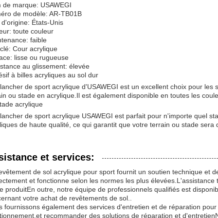
 de marque: USAWEGI
éro de modèle: AR-TB01B
 d'origine: États-Unis
eur: toute couleur
tenance: faible
clé: Cour acrylique
ace: lisse ou rugueuse
stance au glissement: élevée
sif à billes acryliques au sol dur
lancher de sport acrylique d'USAWEGI est un excellent choix pour les s
ain ou stade en acrylique.Il est également disponible en toutes les cou
tade acrylique
lancher de sport acrylique USAWEGI est parfait pour n'importe quel sta
liques de haute qualité, ce qui garantit que votre terrain ou stade sera 
sistance et services:
evêtement de sol acrylique pour sport fournit un soutien technique et de
ectement et fonctionne selon les normes les plus élevées.L'assistance 
le produitEn outre, notre équipe de professionnels qualifiés est dispon
ernant votre achat de revêtements de sol..
 fournissons également des services d'entretien et de réparation pour v
tionnement.et recommander des solutions de réparation et d'entretien