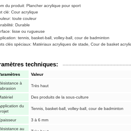
m du produit: Plancher acrylique pour sport
t clé: Cour acrylique
uleur: toute couleur
rabilité: Durable
rface: lisse ou rugueuse
plication: tennis, basket-ball, volley-ball, cour de badminton
ts clés spéciaux: Matériaux acryliques de stade, Cour de basket acryliq
ramètres techniques:
Paramètres
Valeur
ésistance à
Très haut
'abrasion
atériel
Des produits de la sous-culture
pplication du
Tennis, basket-ball, volley-ball, cour de badminton
rojet
paisseur
3 à 6 mm
ésistance au