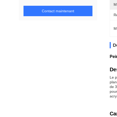
M
Contact maintenant
R
M
D
Pei
De
Le p
plan
de 3
pour
acry
Ca