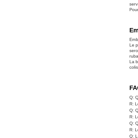
serv
Pour
Em
Emba
Le p
sero
ruba
La b
coli
FA
Q: Q
R: L
Q: Q
R: L
Q: Q
R: L
Q: L