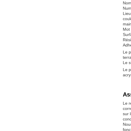
Nom
Num
Lieu
coul
main
Mot 
Surf
Rési
Adhé
Le p
terr
Le s
Le p
acry
As
Le r
corr
sur 
conc
Nous
fonc