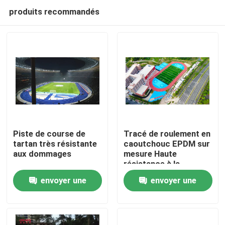
produits recommandés
Piste de course de
Tracé de roulement en
tartan très résistante
caoutchouc EPDM sur
aux dommages
mesure Haute
Accueil
résistance à la
traction de 0,88
envoyer une
envoyer une
N/Mm2
Produits
demande
demande
Vidéos