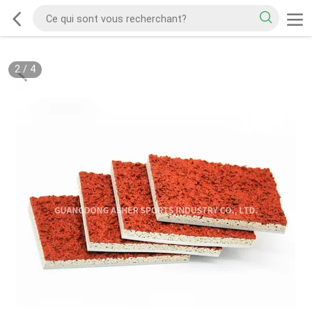
2
/
4