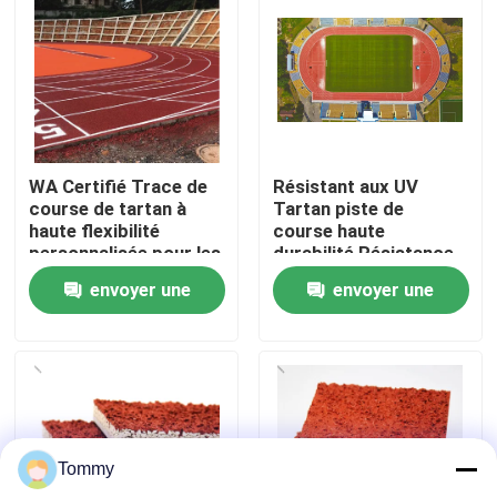
À propos de nous
Visite de l'usine
WA Certifié Trace de
Résistant aux UV
Contrôle de qualité
course de tartan à
Tartan piste de
haute flexibilité
course haute
personnalisée pour les
durabilité Résistance
Nous contacter
projets
aux dommages
envoyer une
envoyer une
demande
demande
Nouvelles
Cas
Tommy
Demander un devis