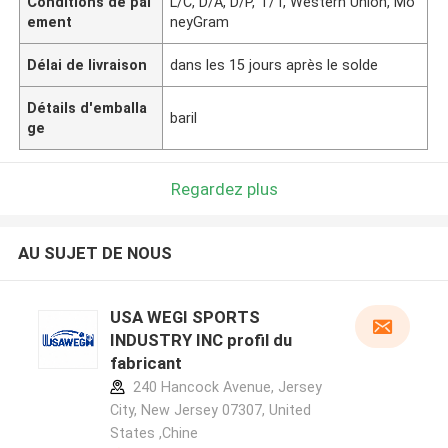
Conditions de pai
L/C, D/A, D/P, T/T, Western Union, Mo
ement
neyGram
Délai de livraison
dans les 15 jours après le solde
Détails d'emballa
baril
ge
Regardez plus
AU SUJET DE NOUS
USA WEGI SPORTS
INDUSTRY INC profil du
fabricant
240 Hancock Avenue, Jersey
City, New Jersey 07307, United
States ,Chine