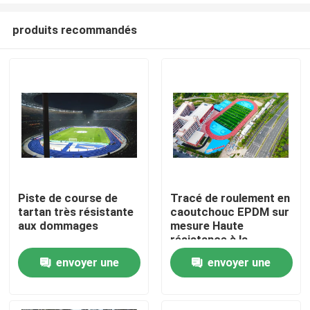
produits recommandés
Piste de course de
Tracé de roulement en
tartan très résistante
caoutchouc EPDM sur
Accueil
aux dommages
mesure Haute
résistance à la
traction de 0,88
envoyer une
envoyer une
Produits
N/Mm2
demande
demande
Vidéos