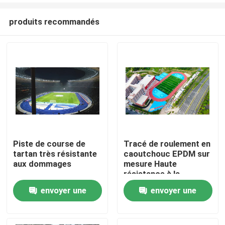
produits recommandés
Piste de course de
Tracé de roulement en
tartan très résistante
caoutchouc EPDM sur
Accueil
aux dommages
mesure Haute
résistance à la
traction de 0,88
envoyer une
envoyer une
Produits
N/Mm2
demande
demande
Vidéos