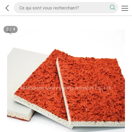
2
/
4