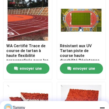
À propos de nous
Visite de l'usine
Contrôle de qualité
WA Certifié Trace de
Résistant aux UV
course de tartan à
Tartan piste de
haute flexibilité
course haute
Nous contacter
personnalisée pour les
durabilité Résistance
projets
aux dommages
envoyer une
envoyer une
Nouvelles
demande
demande
Cas
Demander un devis
Tommy