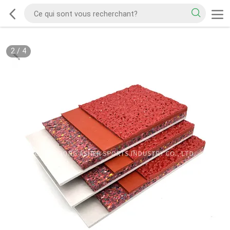
2
/
4