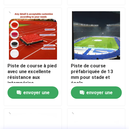
demande
demande
À propos de nous
Visite de l'usine
Contrôle de qualité
Piste de course à pied
Piste de course
Nous contacter
avec une excellente
préfabriquée de 13
résistance aux
mm pour stade et
intempéries
école
Nouvelles
envoyer une
envoyer une
demande
demande
Cas
Demander un devis