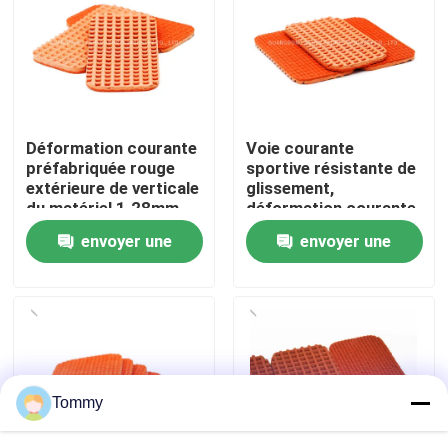
À propos de nous
Visite de l'usine
Déformation courante
Voie courante
préfabriquée rouge
sportive résistante de
Contrôle de qualité
extérieure de verticale
glissement,
du matériel 1.28mm
déformation courante
de voie
en caoutchouc de la
envoyer une
envoyer une
Nous contacter
voie 1.28mm
demande
demande
Nouvelles
Cas
Tommy
Demander un devis