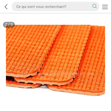
2
/
5