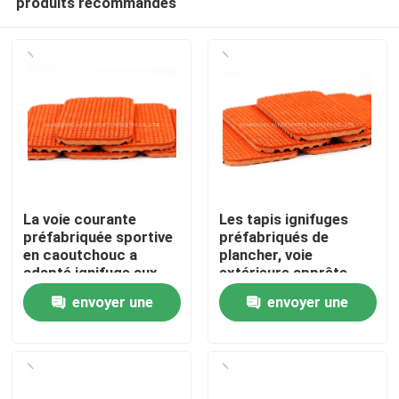
produits recommandés
La voie courante
Les tapis ignifuges
préfabriquée sportive
préfabriqués de
en caoutchouc a
plancher, voie
adapté ignifuge aux
extérieure apprête
Accueil
besoins du client
utilisation de piste
envoyer une
envoyer une
Produits
demande
demande
Vidéos