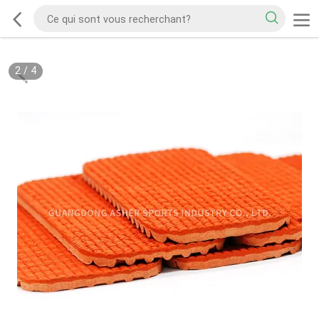
2
/
4