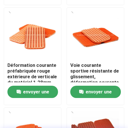
demande
demande
À propos de nous
Visite de l'usine
Contrôle de qualité
Déformation courante
Voie courante
Nous contacter
préfabriquée rouge
sportive résistante de
extérieure de verticale
glissement,
du matériel 1.28mm
déformation courante
de voie
en caoutchouc de la
Nouvelles
envoyer une
envoyer une
voie 1.28mm
demande
demande
Cas
Demander un devis