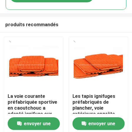
produits recommandés
Accueil
La voie courante
Les tapis ignifuges
préfabriquée sportive
préfabriqués de
en caoutchouc a
plancher, voie
Produits
adapté ignifuge aux
extérieure apprête
besoins du client
utilisation de piste
envoyer une
envoyer une
Vidéos