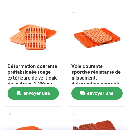
demande
demande
À propos de nous
Visite de l'usine
Contrôle de qualité
Déformation courante
Voie courante
Nous contacter
préfabriquée rouge
sportive résistante de
extérieure de verticale
glissement,
du matériel 1.28mm
déformation courante
de voie
en caoutchouc de la
Nouvelles
envoyer une
envoyer une
voie 1.28mm
demande
demande
Cas
Demander un devis