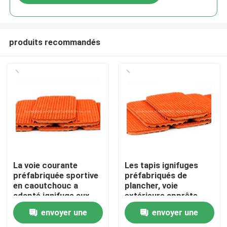
produits recommandés
Accueil
La voie courante
Les tapis ignifuges
préfabriquée sportive
préfabriqués de
en caoutchouc a
plancher, voie
Produits
adapté ignifuge aux
extérieure apprête
besoins du client
utilisation de piste
envoyer une
envoyer une
Vidéos