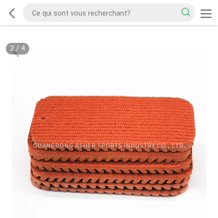
2
/
4