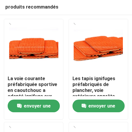
produits recommandés
La voie courante
Les tapis ignifuges
préfabriquée sportive
préfabriqués de
en caoutchouc a
plancher, voie
Accueil
adapté ignifuge aux
extérieure apprête
besoins du client
utilisation de piste
envoyer une
envoyer une
Produits
demande
demande
Vidéos