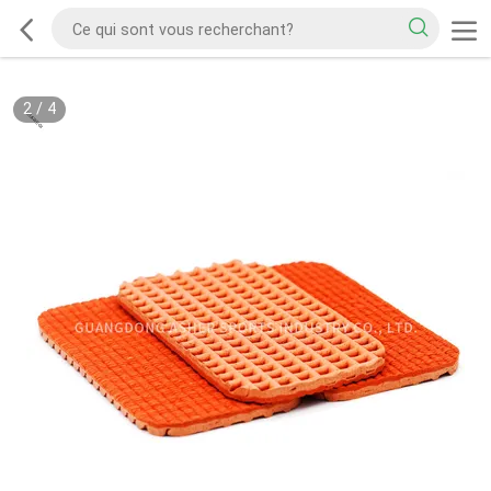
2
/
4