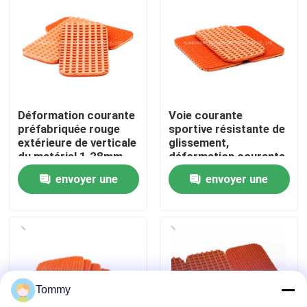
À propos de nous
Visite de l'usine
Déformation courante
Voie courante
Contrôle de qualité
préfabriquée rouge
sportive résistante de
extérieure de verticale
glissement,
du matériel 1.28mm
déformation courante
Nous contacter
de voie
en caoutchouc de la
envoyer une
envoyer une
voie 1.28mm
demande
demande
Nouvelles
Cas
Tommy
Demander un devis