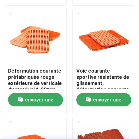
demande
demande
À propos de nous
Visite de l'usine
Contrôle de qualité
Déformation courante
Voie courante
Nous contacter
préfabriquée rouge
sportive résistante de
extérieure de verticale
glissement,
du matériel 1.28mm
déformation courante
de voie
en caoutchouc de la
Nouvelles
envoyer une
envoyer une
voie 1.28mm
demande
demande
Cas
Demander un devis