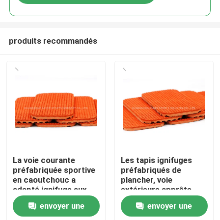
produits recommandés
Accueil
La voie courante
Les tapis ignifuges
préfabriquée sportive
préfabriqués de
en caoutchouc a
plancher, voie
Produits
adapté ignifuge aux
extérieure apprête
besoins du client
utilisation de piste
envoyer une
envoyer une
Vidéos