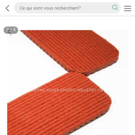
2
/
4