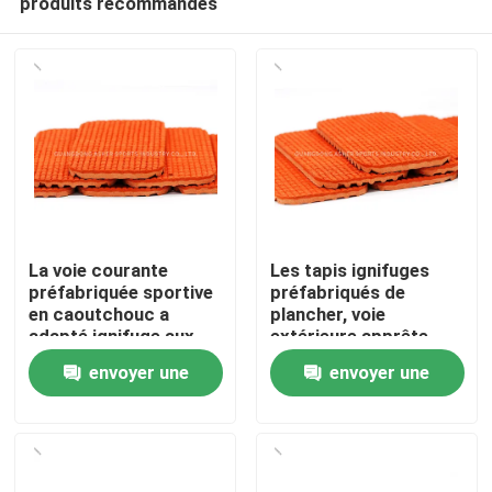
produits recommandés
La voie courante
Les tapis ignifuges
préfabriquée sportive
préfabriqués de
en caoutchouc a
plancher, voie
adapté ignifuge aux
extérieure apprête
Accueil
besoins du client
utilisation de piste
envoyer une
envoyer une
Produits
demande
demande
Vidéos