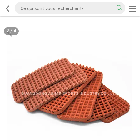
2
/
4