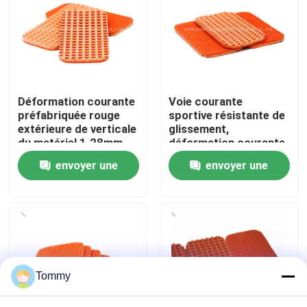
À propos de nous
Visite de l'usine
Déformation courante
Voie courante
préfabriquée rouge
sportive résistante de
Contrôle de qualité
extérieure de verticale
glissement,
du matériel 1.28mm
déformation courante
de voie
en caoutchouc de la
envoyer une
envoyer une
Nous contacter
voie 1.28mm
demande
demande
Nouvelles
Cas
Tommy
Demander un devis