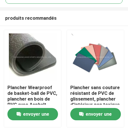
produits recommandés
Plancher Wearproof
Plancher sans couture
Accueil
de basket-ball de PVC,
résistant de PVC de
plancher en bois de
glissement, plancher
PVC avec Asphalt
d'intérieur non toxique
Produits
Layer
de PVC
envoyer une
envoyer une
demande
demande
Vidéos