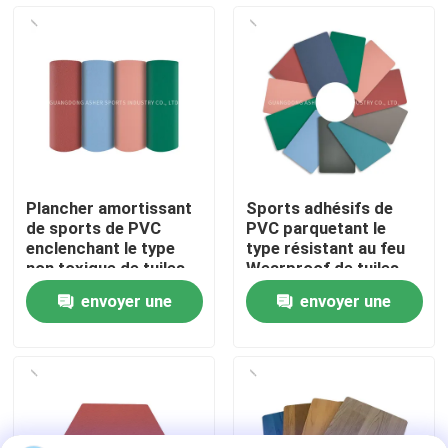
À propos de nous
Visite de l'usine
Contrôle de qualité
Plancher amortissant
Sports adhésifs de
de sports de PVC
PVC parquetant le
Nous contacter
enclenchant le type
type résistant au feu
non toxique de tuiles
Wearproof de tuiles
envoyer une
envoyer une
Nouvelles
demande
demande
Cas
Demander un devis