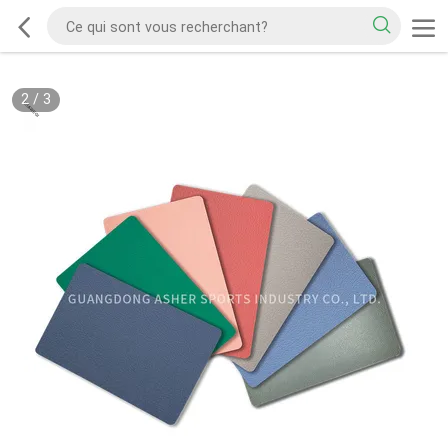
2
/
3