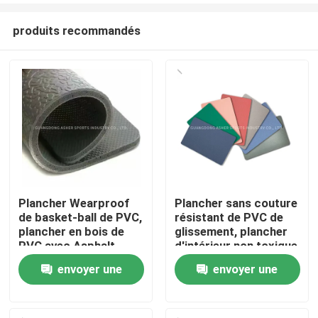
produits recommandés
Plancher Wearproof
Plancher sans couture
de basket-ball de PVC,
résistant de PVC de
Accueil
plancher en bois de
glissement, plancher
PVC avec Asphalt
d'intérieur non toxique
Layer
de PVC
envoyer une
envoyer une
Produits
demande
demande
Vidéos