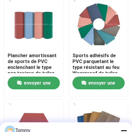
À propos de nous
Visite de l'usine
Contrôle de qualité
Plancher amortissant
Sports adhésifs de
de sports de PVC
PVC parquetant le
enclenchant le type
type résistant au feu
Nous contacter
non toxique de tuiles
Wearproof de tuiles
envoyer une
envoyer une
Nouvelles
demande
demande
Cas
Demander un devis
Tommy