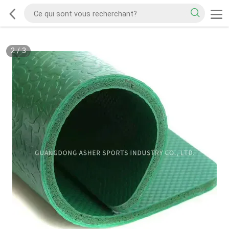
2
/
3