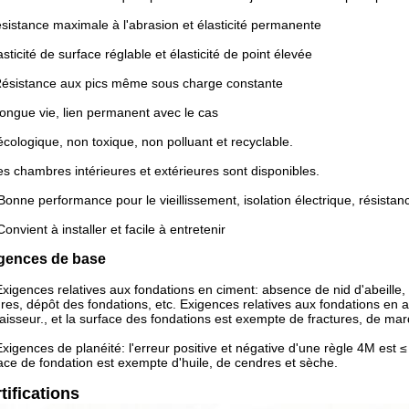
sistance maximale à l'abrasion et élasticité permanente
asticité de surface réglable et élasticité de point élevée
ésistance aux pics même sous charge constante
ongue vie, lien permanent avec le cas
écologique, non toxique, non polluant et recyclable.
s chambres intérieures et extérieures sont disponibles.
Bonne performance pour le vieillissement, isolation électrique, résistan
Convient à installer et facile à entretenir
gences de base
Exigences relatives aux fondations en ciment: absence de nid d'abeille
ures, dépôt des fondations, etc. Exigences relatives aux fondations en
aisseur., et la surface des fondations est exempte de fractures, de mar
Exigences de planéité: l'erreur positive et négative d'une règle 4M est 
ace de fondation est exempte d'huile, de cendres et sèche.
tifications