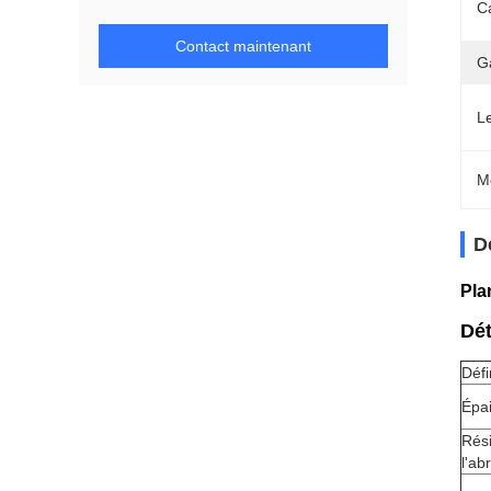
Ca
Contact maintenant
G
L
M
D
Pla
Dét
Défi
Épa
Rés
l'ab