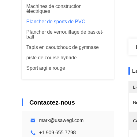
Machines de construction
électriques
Plancher de sports de PVC
Plancher de verrouillage de basket-
ball
Tapis en caoutchouc de gymnase
piste de course hybride
Sport argile rouge
L
Li
Contactez-nous
N
mark@usawegi.com
C
+1 909 655 7798