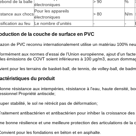
ebond de la balle
> 90
%
électroniques
Pour les appareils
istance aux chocs
> 80
N/m
électroniques
sification au feu
Le nombre d'unités
-
-
roduction de la couche de surface en PVC
azon de PVC reconnu internationalement utilise un matériau 100% neu
ormément aux normes d'essai de l'Union européenne, ajout d'un facteu
les émissions de COVT soient inférieures à 100 μg/m3, aucun dommage p
ient pour les terrains de basket-ball, de tennis, de volley-ball, de bad
actéristiques du produit
Bonne résistance aux intempéries, résistance à l'eau, haute densité, bon
essionnel
Propriété antiscide;
super stabilité, le sol ne rétrécit pas de déformation;
Traitement antibactérien et antibactérien pour inhiber la croissance des
ne bonne résilience et une meilleure protection des articulations de la 
Convient pour les fondations en béton et en asphalte.