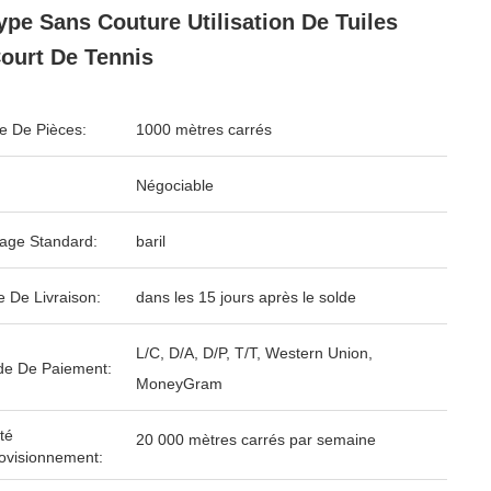
ype Sans Couture Utilisation De Tuiles
ourt De Tennis
 De Pièces:
1000 mètres carrés
Négociable
age Standard:
baril
e De Livraison:
dans les 15 jours après le solde
L/C, D/A, D/P, T/T, Western Union,
e De Paiement:
MoneyGram
té
20 000 mètres carrés par semaine
ovisionnement: