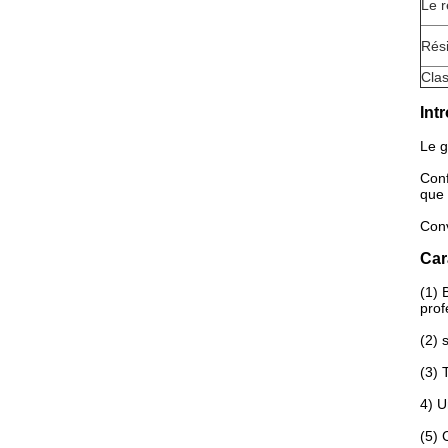
Le r
Rés
Clas
Int
Le g
Conf
que 
Conv
Car
(1) 
prof
(2) 
(3) 
4) U
(5) 