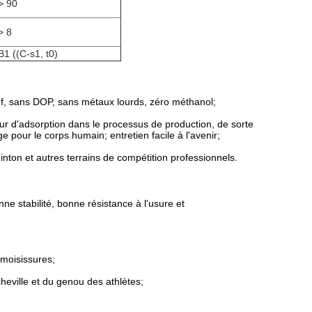
> 90
> 8
B1 ((C-s1, t0)
f, sans DOP, sans métaux lourds, zéro méthanol;
r d'adsorption dans le processus de production, de sorte
our le corps humain; entretien facile à l'avenir;
minton et autres terrains de compétition professionnels.
ne stabilité, bonne résistance à l'usure et
 moisissures;
cheville et du genou des athlètes;