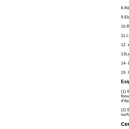
8.Ré
9.El
10.R
11.L
12. 
13Le
14- 
15. 
Exi
(1) 
fiss
d'ép
(2) 
surf
Cer