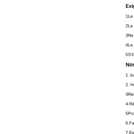
Exi
1Le 
2Le 
3Ne 
4Le 
5S'i
No
1. b
2. H
3Rés
4.Ré
5Pro
6.Fa
7.Ex