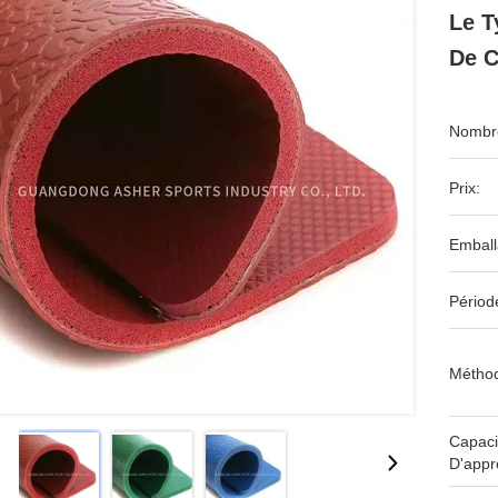
Le T
De C
Nombre
Prix:
Emball
Périod
Méthod
Capaci
D'appr