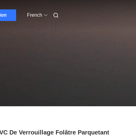
ion
French
VC De Verrouillage Folâtre Parquetant