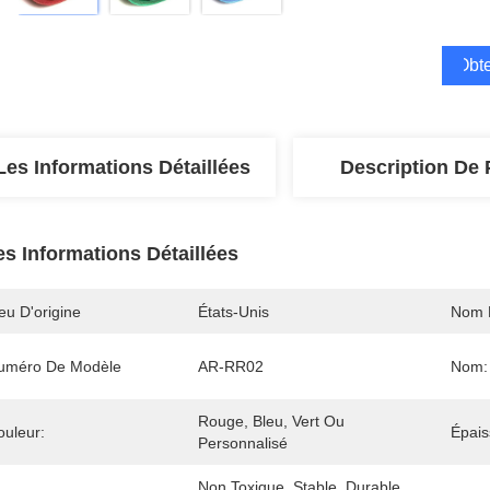
Obte
Les Informations Détaillées
Description De 
es Informations Détaillées
eu D'origine
États-Unis
Nom 
uméro De Modèle
AR-RR02
Nom:
Rouge, Bleu, Vert Ou 
ouleur:
Épais
Personnalisé
Non Toxique, Stable, Durable, 