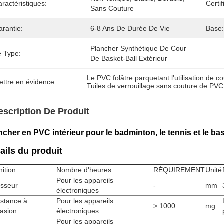
ractéristiques:
Certif
Sans Couture
arantie:
6-8 Ans De Durée De Vie
Base:
Plancher Synthétique De Cour 
e Type:
De Basket-Ball Extérieur
Le PVC folâtre parquetant l'utilisation de co
ettre en évidence:
Tuiles de verrouillage sans couture de PVC
escription De Produit
ncher en PVC intérieur pour le badminton, le tennis et le bask
ails du produit
nition
Nombre d'heures
RÉQUIREMENT
Unité
Pour les appareils
isseur
-
mm
électroniques
istance à
Pour les appareils
> 1000
mg
rasion
électroniques
Pour les appareils