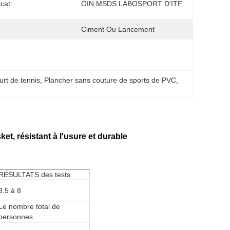
icat:
OIN MSDS LABOSPORT D'ITF
Ciment Ou Lancement
urt de tennis
, 
Plancher sans couture de sports de PVC
, 
et, résistant à l'usure et durable
RÉSULTATS des tests
3.5 à 8
Le nombre total de
personnes