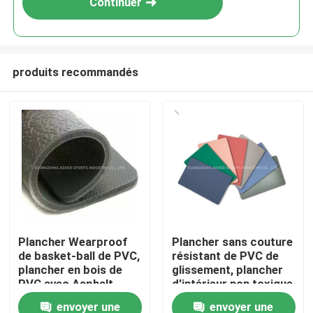
Continuer
produits recommandés
Accueil
Plancher Wearproof
Plancher sans couture
de basket-ball de PVC,
résistant de PVC de
Produits
plancher en bois de
glissement, plancher
PVC avec Asphalt
d'intérieur non toxique
Layer
de PVC
envoyer une
envoyer une
Vidéos