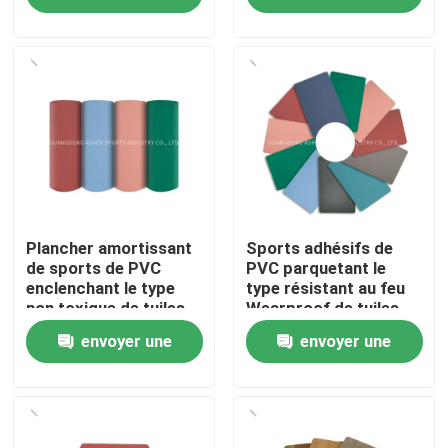
demande
demande
À propos de nous
Visite de l'usine
Contrôle de qualité
Nous contacter
Plancher amortissant
Sports adhésifs de
de sports de PVC
PVC parquetant le
enclenchant le type
type résistant au feu
non toxique de tuiles
Wearproof de tuiles
Nouvelles
envoyer une
envoyer une
Cas
demande
demande
Demander un devis