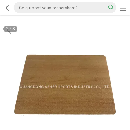
2
/
3