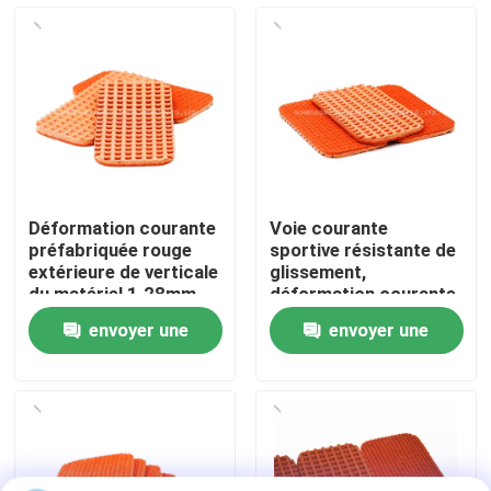
À propos de nous
Visite de l'usine
Contrôle de qualité
Déformation courante
Voie courante
préfabriquée rouge
sportive résistante de
Nous contacter
extérieure de verticale
glissement,
du matériel 1.28mm
déformation courante
de voie
en caoutchouc de la
envoyer une
envoyer une
voie 1.28mm
Nouvelles
demande
demande
Cas
Demander un devis