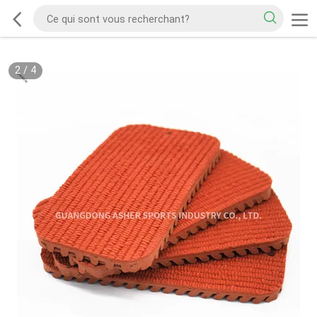
2
/
4