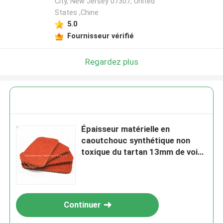
City, New Jersey 07307, United
States ,Chine
5.0
Fournisseur vérifié
Regardez plus
Épaisseur matérielle en
caoutchouc synthétique non
toxique du tartan 13mm de voie
courante
Continuer