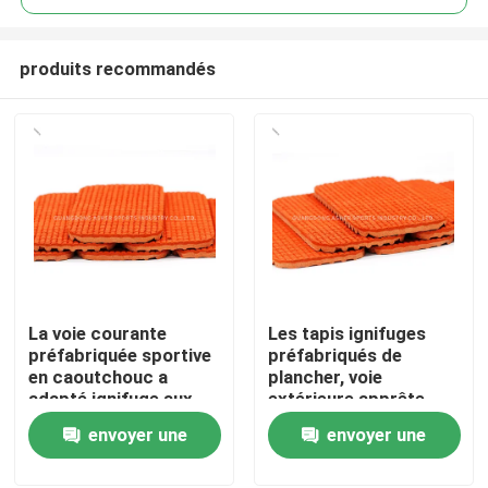
produits recommandés
La voie courante
Les tapis ignifuges
Accueil
préfabriquée sportive
préfabriqués de
en caoutchouc a
plancher, voie
adapté ignifuge aux
extérieure apprête
Produits
besoins du client
utilisation de piste
envoyer une
envoyer une
demande
demande
Vidéos