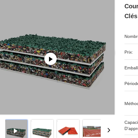
Cour
Clés
Nombre
Prix:
Emball
Périod
Méthod
Capaci
D'appr