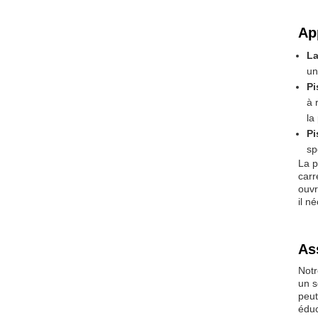
Ap
La
un
Pi
à 
la
Pi
sp
La p
carr
ouvr
il n
As
Notr
un s
peut
éduc