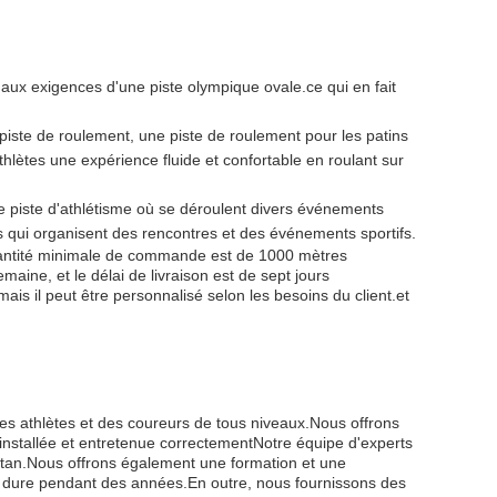
aux exigences d'une piste olympique ovale.ce qui en fait
piste de roulement, une piste de roulement pour les patins
thlètes une expérience fluide et confortable en roulant sur
ne piste d'athlétisme où se déroulent divers événements
ifs qui organisent des rencontres et des événements sportifs.
quantité minimale de commande est de 1000 mètres
ine, et le délai de livraison est de sept jours
ais il peut être personnalisé selon les besoins du client.et
es athlètes et des coureurs de tous niveaux.Nous offrons
 installée et entretenue correctementNotre équipe d'experts
tartan.Nous offrons également une formation et une
le dure pendant des années.En outre, nous fournissons des