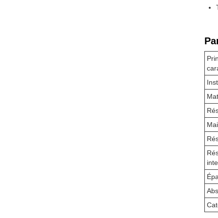
Pa
Pri
car
Ins
Mat
Rés
Mai
Rés
Rés
int
Épa
Abs
Cat