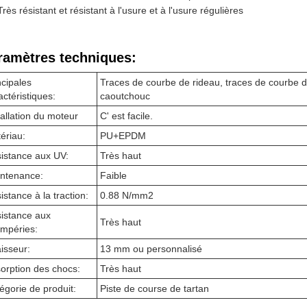
Très résistant et résistant à l'usure et à l'usure régulières
ramètres techniques:
ncipales
Traces de courbe de rideau, traces de courbe d
actéristiques:
caoutchouc
tallation du moteur
C' est facile.
ériau:
PU+EPDM
istance aux UV:
Très haut
ntenance:
Faible
istance à la traction:
0.88 N/mm2
istance aux
Très haut
empéries:
isseur:
13 mm ou personnalisé
orption des chocs:
Très haut
égorie de produit:
Piste de course de tartan