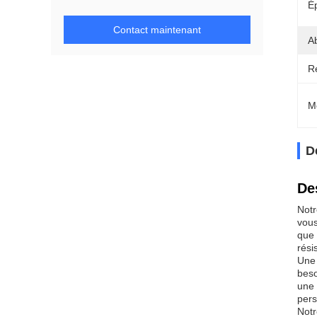
É
Contact maintenant
A
R
M
D
De
Notr
vous
que 
rési
Une 
beso
une 
pers
Notr