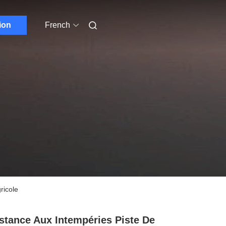
ion
French
ricole
stance Aux Intempéries Piste De