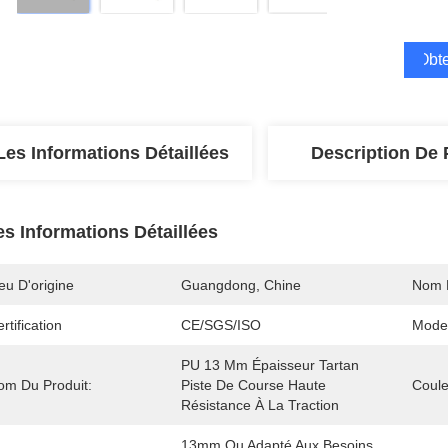
Obte
Les Informations Détaillées
Description De 
es Informations Détaillées
eu D'origine
Guangdong, Chine
Nom 
rtification
CE/SGS/ISO
Mode
PU 13 Mm Épaisseur Tartan 
om Du Produit:
Piste De Course Haute 
Coule
Résistance À La Traction
13mm Ou Adapté Aux Besoins 