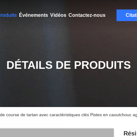
roduits
Événements
Vidéos
Contactez-nous
Citat
DÉTAILS DE PRODUITS
de course de tartan avec caractéristiques clés Pistes en caoutchouc ag
Rési