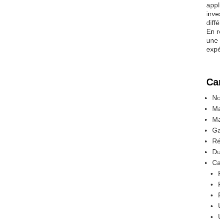
appl
inve
diff
En r
une 
expé
Ca
No
Ma
Ma
Ga
Ré
Du
Ca