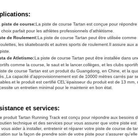
plications:
 piste de course:
La piste de course Tartan est conçue pour répondre 
 choix parfait pour les athlètes professionnels d'athlétisme.
ste de Roulement:
La piste de course Tartan peut être utilisée comme 
roulettes, les skateboards et autres sports de roulement.Il assure aux a
 piste.
sta de Atletismo:
La piste de course Tartan peut être installée dans u
ortifs comme la course, le saut et le lancer.collèges, et les clubs sport
iste de course Tartan est un produit du Guangdong, en Chine, et la 
és.,La capacité d'approvisionnement est de 10000 mètres carrés par sema
ables.et le produit est certifié CEL'épaisseur du produit est de 13 mm, m
écessite un entretien minimal pour le maintenir en bon état.
sistance et services:
e produit Tartan Running Track est conçu pour répondre aux besoins d
outien technique et des services pour vous assurer que votre piste est
 vous aider à installer, entretenir et réparer votre piste de course de 
ation sur la façon de prendre soin de votre piste pour s'assurer qu'el