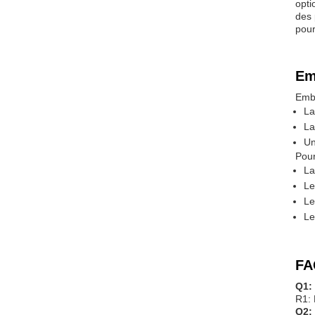
opti
des 
pour
Em
Emba
La
La
Un
Pour
La
Le
Le
Le
FA
Q1:
R1: 
Q2: