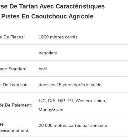
se De Tartan Avec Caractéristiques
 Pistes En Caoutchouc Agricole
 De Pièces:
1000 mètres carrés
negotiate
age Standard:
baril
e De Livraison:
dans les 15 jours après le solde
L/C, D/A, D/P, T/T, Western Union,
e De Paiement:
MoneyGram
té
20 000 mètres carrés par semaine
ovisionnement: