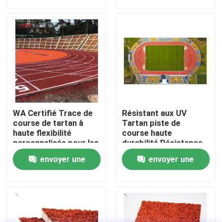
demande
demande
À propos de nous
Visite de l'usine
Contrôle de qualité
WA Certifié Trace de
Résistant aux UV
Nous contacter
course de tartan à
Tartan piste de
haute flexibilité
course haute
personnalisée pour les
durabilité Résistance
projets
aux dommages
Nouvelles
envoyer une
envoyer une
demande
demande
Cas
Demander un devis