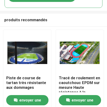
produits recommandés
Accueil
Piste de course de
Tracé de roulement en
tartan très résistante
caoutchouc EPDM sur
aux dommages
mesure Haute
Produits
résistance à la
traction de 0,88
envoyer une
envoyer une
N/Mm2
Vidéos