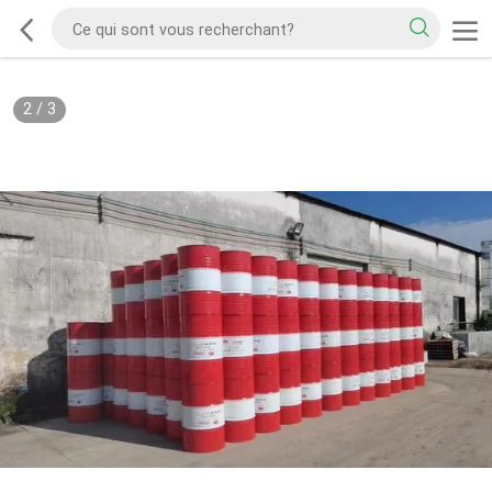
2
/
3