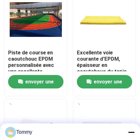
À propos de nous
Visite de l'usine
Piste de course en
Excellente voie
Contrôle de qualité
caoutchouc EPDM
courante d'EPDM,
personnalisée avec
épaisseur en
une excellente
caoutchouc du tapis
Nous contacter
absorption des chocs
15mm d'EPDM
envoyer une
envoyer une
et une résistance aux
UV
demande
demande
Nouvelles
Cas
Tommy
Demander un devis