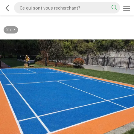
2
/
7