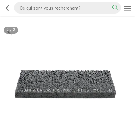
2
/
3