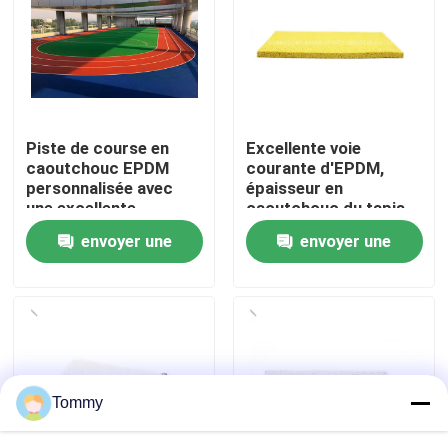
À propos de nous
Visite de l'usine
Piste de course en
Excellente voie
caoutchouc EPDM
courante d'EPDM,
Contrôle de qualité
personnalisée avec
épaisseur en
une excellente
caoutchouc du tapis
absorption des chocs
15mm d'EPDM
envoyer une
envoyer une
Nous contacter
et une résistance aux
UV
demande
demande
Nouvelles
Cas
Tommy
Demander un devis