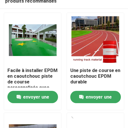
produits recommandés
Facile à installer EPDM
Une piste de course en
en caoutchouc piste
caoutchouc EPDM
de course
durable
personnalisée avec
Accueil
flexibilité UV
envoyer une
envoyer une
Produits
demande
demande
Vidéos