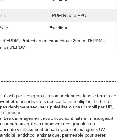
iel:
EPDM Rubber+PU
vité:
Excellent
se d'EPDM
, 
Protection en caoutchouc 20mm d'EPDM
, 
 temps d'EPDM
t élastique. Les granules sont mélangés dans le terrain de
vent être assortis dans des couleurs multiples. Le terrain
pas depigmentized, sera pulvérisé ou pas ramolli par UR,
 la période.
. Les carrelages en caoutchouc sont faits en mélangeant
les matériaux qui se composent des granules en
tance de vieillissement de catalyseur et les agents UV
humidité, antichoc, antistatique, perméable pour aérer,