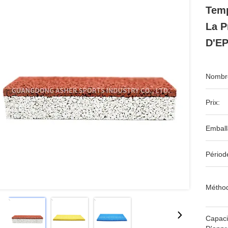
Tem
La P
D'E
Nombre
Prix:
Emball
Périod
Méthod
Capaci