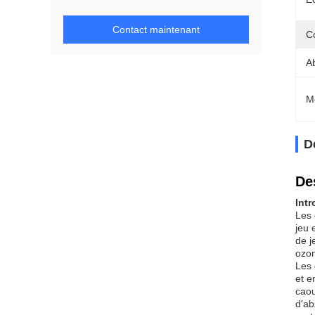
Contact maintenant
Co
A
M
D
De
Int
Les 
jeu 
de j
ozon
Les 
et e
caou
d'ab