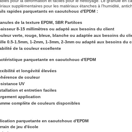
ables pour la déformation et faciles pour le nettoyage. Le granule en 
riaux supplémentaires pour les matériaux étanches à l'humidité, antich
ails rapides parquetants en caoutchouc d'EPDM :
anules de la texture EPDM, SBR Partilces
aisseur 8-15 millimètres ou adapté aux besoins du client
uleur verte, rouge, bleue, blanche ou adaptée aux besoins du cli
ille 0.5-1.5mm, 1-2mm, 1-3mm, 2-3mm ou adapté aux besoins du c
abilité de la couleur excellente
actéristique parquetante en caoutchouc d'EPDM
exibilité et longévité élevées
hérence de couleur
sistance UV
stallation et entretien faciles
rgement application
mme complète de couleurs disponibles
lication parquetante en caoutchouc d'EPDM
rrain de jeu d'école