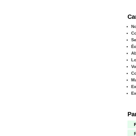
Ca
No
Co
Se
Éc
Ab
Lo
Vo
Co
Ma
Ex
Ex
Pa
P