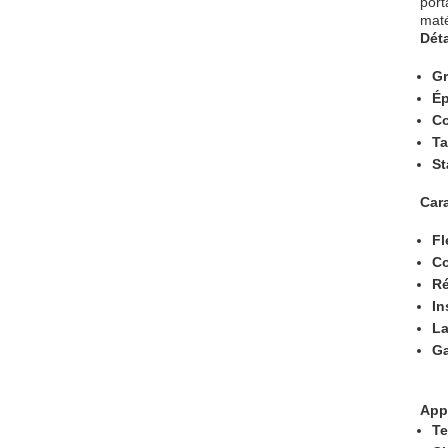
port
maté
Dét
Gr
Ép
Co
Ta
St
Car
Fl
Co
Ré
In
La
Ga
App
Te