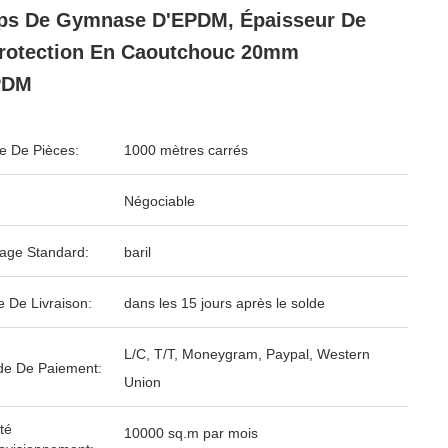
ps De Gymnase D'EPDM, Épaisseur De
rotection En Caoutchouc 20mm
PDM
 De Pièces:
1000 mètres carrés
Négociable
age Standard:
baril
e De Livraison:
dans les 15 jours après le solde
L/C, T/T, Moneygram, Paypal, Western
e De Paiement:
Union
té
10000 sq.m par mois