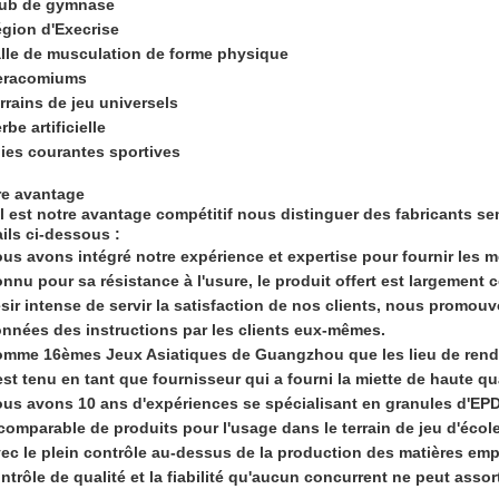
ub de gymnase
gion d'Execrise
lle de musculation de forme physique
eracomiums
rrains de jeu universels
rbe artificielle
ies courantes sportives
re avantage
 est notre avantage compétitif nous distinguer des fabricants se
ils ci-dessous :
us avons intégré notre expérience et expertise pour fournir les me
nnu pour sa résistance à l'usure, le produit offert est largement
sir intense de servir la satisfaction de nos clients, nous promouv
nnées des instructions par les clients eux-mêmes.
mme 16èmes Jeux Asiatiques de Guangzhou que les lieu de rend
est tenu en tant que fournisseur qui a fourni la miette de haute q
us avons 10 ans d'expériences se spécialisant en granules d'EPDM 
comparable de produits pour l'usage dans le terrain de jeu d'école,
ec le plein contrôle au-dessus de la production des matières empl
ntrôle de qualité et la fiabilité qu'aucun concurrent ne peut assort