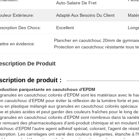
Auto-Salaire De Fret
uleur Extérieure:
Adapté Aux Besoins Du Client
Matér
bsorption Des Chocs:
Excellent
Longé
Plancher en caoutchouc 20mm de gymna
ettre en évidence:
Protection en caoutchouc résistante tous
escription De Produit
scription de produit :
roduction parquetante en caoutchouc d'EPDM
granules en caoutchouc colorés d'EPDM sont les matériaux avec le hau
en caoutchouc d'EPDM pour éviter la réflexion de la lumière forte et peu
eu en plastique mélangé aux granules en caoutchouc colorés spéciaux 
e et pluies acides et peut garder des couleurs fraîches pour le long de
granules en caoutchouc colorés d'EPDM sont nombreux dans la variété
n remuant des pharmaceutiques d'anti-produit chimique et en moulant 
tchouc d'EPDM l'autre agent adhésif spécial, colorant, l'agent de résis
sorption. Les carrelages ont varié des couleurs élégantes, étanche à l'