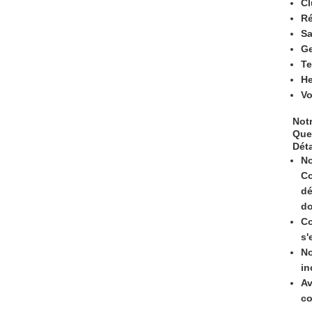
Cl
Ré
Sa
G
Te
He
Vo
Not
Quel
Déta
No
Co
dé
do
Co
s'
No
in
Av
co