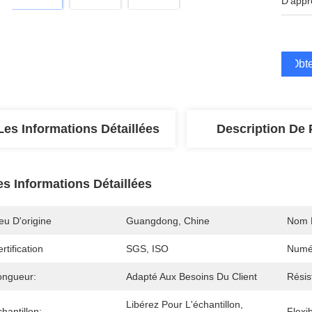
D'appr
Obte
Les Informations Détaillées
Description De 
es Informations Détaillées
eu D'origine
Guangdong, Chine
Nom 
rtification
SGS, ISO
Numé
ongueur:
Adapté Aux Besoins Du Client
Résis
Libérez Pour L'échantillon, 
hantillon:
Flexib