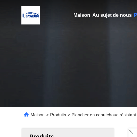
Maison
Au sujet de nous
P
Maison
>
Produits
>
Plancher en caoutchouc résistan
Produits