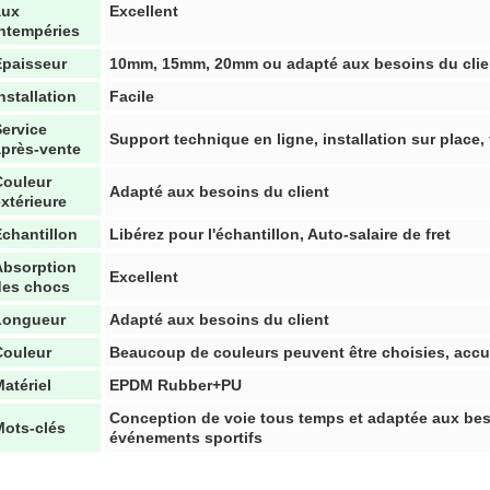
aux
Excellent
intempéries
Épaisseur
10mm, 15mm, 20mm ou adapté aux besoins du clie
nstallation
Facile
Service
Support technique en ligne, installation sur place,
après-vente
Couleur
Adapté aux besoins du client
xtérieure
Échantillon
Libérez pour l'échantillon, Auto-salaire de fret
Absorption
Excellent
des chocs
Longueur
Adapté aux besoins du client
Couleur
Beaucoup de couleurs peuvent être choisies, accue
atériel
EPDM Rubber+PU
Conception de voie tous temps et adaptée aux bes
Mots-clés
événements sportifs