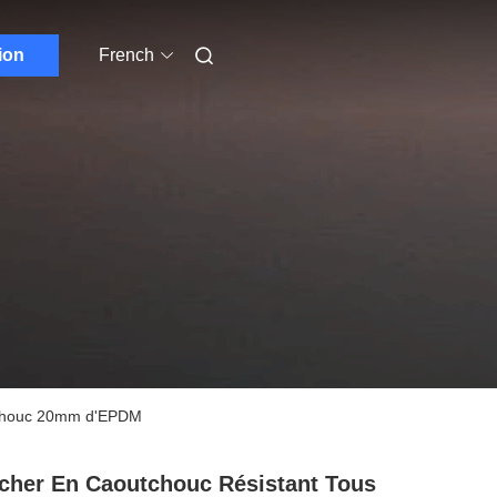
ion
French
utchouc 20mm d'EPDM
cher En Caoutchouc Résistant Tous