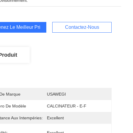
ovisionnement:
nez Le Meilleur Prix
Contactez-Nous
Produit
De Marque
USAWEGI
ro De Modèle
CALCINATEUR - E-F
tance Aux Intempéries:
Excellent
ilité:
Excellent