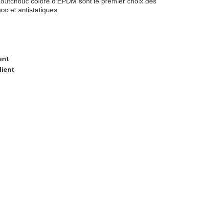
caoutchouc coloré d'EPDM sont le premier choix des
oc et antistatiques.
ent
lient