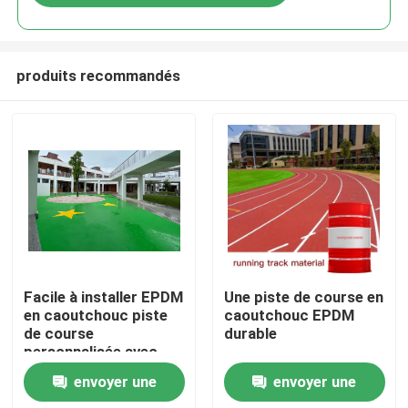
produits recommandés
Accueil
Facile à installer EPDM
Une piste de course en
en caoutchouc piste
caoutchouc EPDM
de course
durable
Produits
personnalisée avec
flexibilité UV
envoyer une
envoyer une
Vidéos