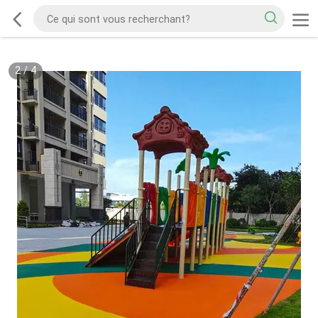
2
/
4