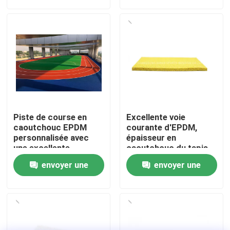
demande
demande
À propos de nous
Visite de l'usine
Contrôle de qualité
Piste de course en
Excellente voie
Nous contacter
caoutchouc EPDM
courante d'EPDM,
personnalisée avec
épaisseur en
une excellente
caoutchouc du tapis
absorption des chocs
15mm d'EPDM
Nouvelles
envoyer une
envoyer une
et une résistance aux
UV
demande
demande
Cas
Demander un devis