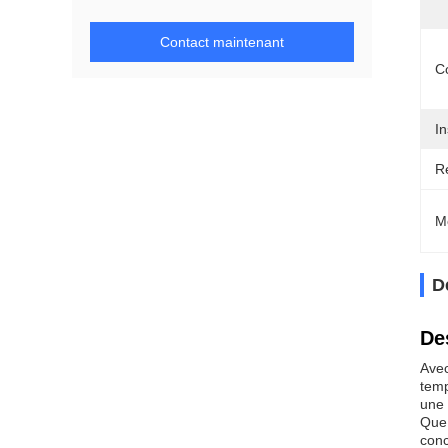
Contact maintenant
C
In
R
M
D
De
Avec
temp
une 
Que 
conc