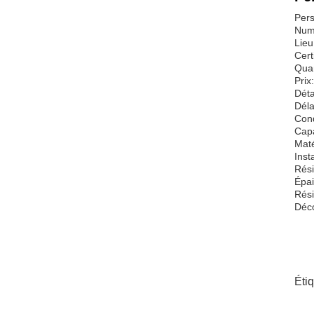
Pers
Num
Lieu
Cert
Qua
Prix
Déta
Déla
Cond
Capa
Mat
Insta
Rési
Épa
Rési
Déco
Éti