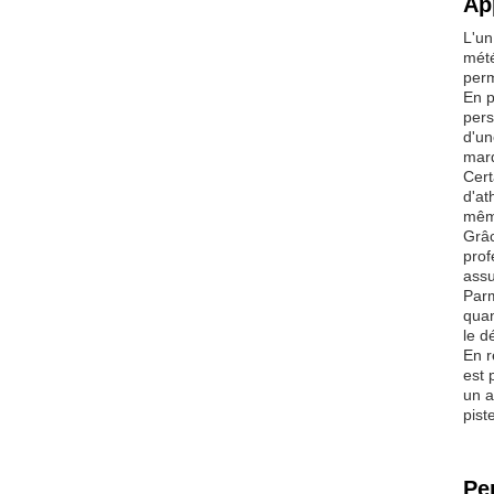
Ap
L'un
mété
perm
En p
pers
d'un
mar
Cert
d'at
même
Grâc
prof
assu
Parm
quan
le d
En r
est 
un a
pist
Pe