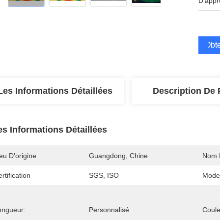
D'appr
Obte
Les Informations Détaillées
Description De 
es Informations Détaillées
eu D'origine
Guangdong, Chine
Nom 
rtification
SGS, ISO
Mode
ongueur:
Personnalisé
Coule