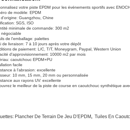
onnalisez votre piste EPDM pour les événements sportifs avec ENOC
éro de modèle: EPDM
 d'origine: Guangzhou, Chine
ification: SGS, ISO
ntité minimale de commande: 300 m2
: négociable
ils de l'emballage: palettes
i de livraison: 7 à 10 jours après votre dépôt
itions de paiement: L/C, T/T, Moneygram, Paypal, Western Union
cité d'approvisionnement: 10000 m2 par mois
ériau: caoutchouc EPDM+PU
llation facile
stance à l'abrasion: excellente
isseur: 10 mm, 15 mm, 20 mm ou personnalisée
stance aux rayons UV: excellente
uvrez le meilleur de la piste de course en caoutchouc synthétique a
quettes:
Plancher De Terrain De Jeu D'EPDM
,
Tuiles En Caou