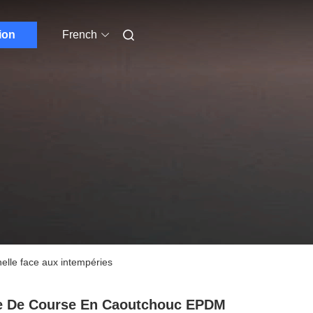
ion
French
nelle face aux intempéries
e De Course En Caoutchouc EPDM