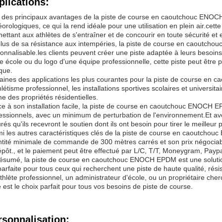
plications:
 des principaux avantages de la piste de course en caoutchouc ENOCH 
orologiques, ce qui la rend idéale pour une utilisation en plein air.cet
ettant aux athlètes de s'entraîner et de concourir en toute sécurité et 
lus de sa résistance aux intempéries, la piste de course en caoutc
onnalisable.les clients peuvent créer une piste adaptée à leurs besoins
e école ou du logo d'une équipe professionnelle, cette piste peut être 
que.
aines des applications les plus courantes pour la piste de course 
hlétisme professionnel, les installations sportives scolaires et universit
 des propriétés résidentielles.
e à son installation facile, la piste de course en caoutchouc ENOCH E
essionnels, avec un minimum de perturbation de l'environnement.Et ave
rés qu'ils recevront le soutien dont ils ont besoin pour tirer le meilleur p
i les autres caractéristiques clés de la piste de course en caoutchou
tité minimale de commande de 300 mètres carrés et son prix négociable.
épôt., et le paiement peut être effectué par L/C, T/T, Moneygram, Pay
ésumé, la piste de course en caoutchouc ENOCH EPDM est une solution
parfaite pour tous ceux qui recherchent une piste de haute qualité, ré
thlète professionnel, un administrateur d'école, ou un propriétaire cher
e est le choix parfait pour tous vos besoins de piste de course.
rsonnalisation: