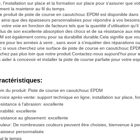
e, l'installation sur place et la formation sur place pour s'assurer que v
ent la maintenir au fil du temps.
e produit de piste de course en caoutchouc EPDM est disponible dans
ainsi que des épaisseurs personnalisées pour répondre à vos besoins s
 votre voie en fonction de facteurs tels que la quantité d'utilisation qu'
lus de son excellente absorption des chocs et de sa résistance aux in
 est également connu pour sa durabilité durable.Cela signifie que vou
ûre pour les années à venir., sans avoir à s'inquiéter des réparations
 si vous cherchez une surface de piste de course en caoutchouc EPDM a
chez pas plus loin que notre produit.Contactez-nous aujourd'hui pour
 aider à concevoir et installer la piste de course parfaite pour votre es
ractéristiques:
m du produit: Piste de course en caoutchouc EPDM
rvice après-vente: support technique en ligne, installation sur place, f
sistance à l'abrasion: excellente
rabilité: excellente
sistance au glissement: excellente
uleur: De nombreuses couleurs peuvent être choisies, bienvenue à pe
aisseur personnalisée
ut le temps