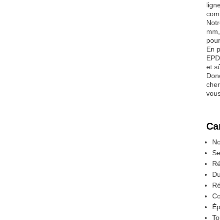
lign
comm
Notr
mm, 
pour
En p
EPDM
et s
Donc
cher
vous
Ca
No
Se
Ré
Du
Ré
Co
Ép
To