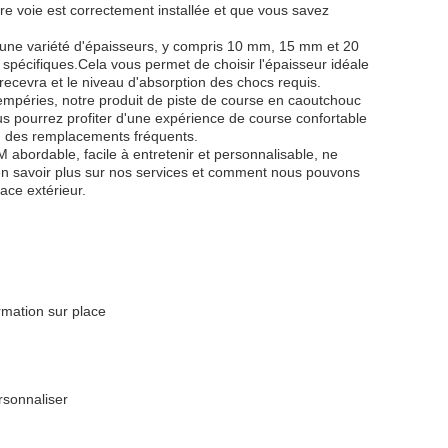
otre voie est correctement installée et que vous savez
 une variété d'épaisseurs, y compris 10 mm, 15 mm et 20
pécifiques.Cela vous permet de choisir l'épaisseur idéale
il recevra et le niveau d'absorption des chocs requis.
tempéries, notre produit de piste de course en caoutchouc
s pourrez profiter d'une expérience de course confortable
 ou des remplacements fréquents.
bordable, facile à entretenir et personnalisable, ne
 en savoir plus sur nos services et comment nous pouvons
pace extérieur.
ormation sur place
rsonnaliser