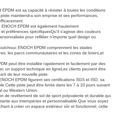
EPDM est sa capacité à résister à toutes les conditions
te piste maintiendra son emprise et ses performances,
efficacement.
houc ENOCH EPDM est également hautement
 et préférences spécifiquesQu'il s'agisse des couleurs
personnalisée pour refléter n'importe quel design ou
en caoutchouc ENOCH EPDM comprennent les stades
aires, les parcs communautaires et les zones de loisirs,et
PDM peut être installée rapidement et facilement par des
c un support technique en ligneLes clients peuvent être
arti de leur nouvelle piste.
c ENOCH EPDM figurent ses certifications SGS et ISO, sa
Cette piste peut être livrée dans les 7 à 10 jours suivant
pal ou Western Union.
 de revêtement de sol de sport polyvalente et durable qui
sistante aux intempéries et personnalisable.Que vous soyez
chant à créer un espace extérieur sûr et fonctionnel, cette