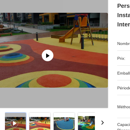
Pers
Inst
Inte
Nombre
Prix:
Emball
Périod
Méthod
Capaci