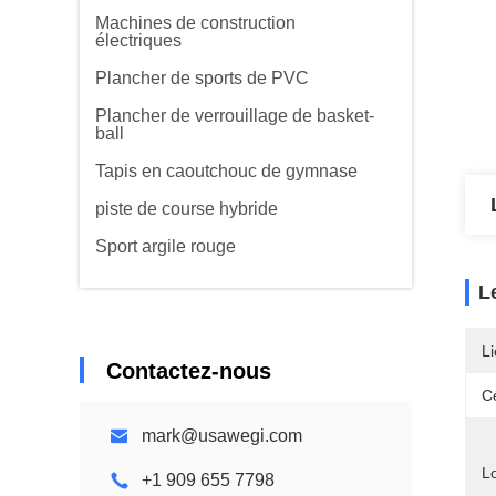
Machines de construction
électriques
Plancher de sports de PVC
Plancher de verrouillage de basket-
ball
Tapis en caoutchouc de gymnase
piste de course hybride
Sport argile rouge
L
Li
Contactez-nous
Ce
mark@usawegi.com
L
+1 909 655 7798