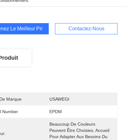
ovisionnement:
nez Le Meilleur Prix
Contactez-Nous
Produit
De Marque
USAWEGI
l Number
EPDM
Beaucoup De Couleurs 
Peuvent Être Choisies, Accueil 
ur:
Pour Adapter Aux Besoins Du 