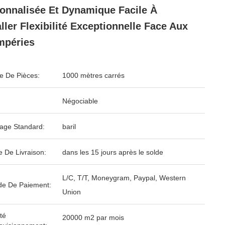
onnalisée Et Dynamique Facile À
aller Flexibilité Exceptionnelle Face Aux
mpéries
 De Pièces:
1000 mètres carrés
Négociable
age Standard:
baril
e De Livraison:
dans les 15 jours après le solde
L/C, T/T, Moneygram, Paypal, Western
e De Paiement:
Union
té
20000 m2 par mois