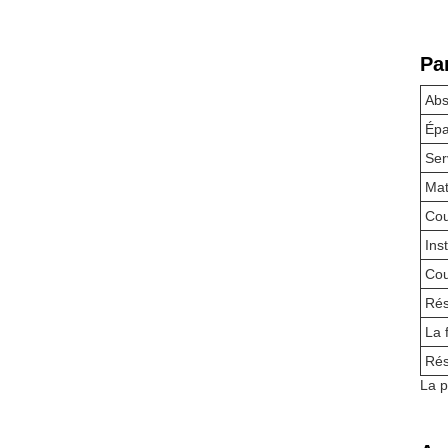
Pa
Abs
Épa
Ser
Mat
Cou
Inst
Cou
Rés
La f
Rés
La p