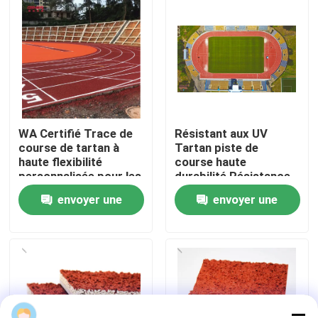
À propos de nous
Visite de l'usine
Contrôle de qualité
WA Certifié Trace de
Résistant aux UV
course de tartan à
Tartan piste de
haute flexibilité
course haute
Nous contacter
personnalisée pour les
durabilité Résistance
projets
aux dommages
envoyer une
envoyer une
Nouvelles
demande
demande
Cas
Demander un devis