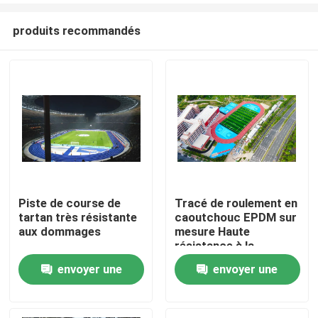
produits recommandés
Piste de course de
Tracé de roulement en
tartan très résistante
caoutchouc EPDM sur
Accueil
aux dommages
mesure Haute
résistance à la
traction de 0,88
envoyer une
envoyer une
Produits
N/Mm2
demande
demande
Vidéos