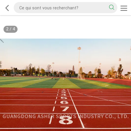
2
/
4