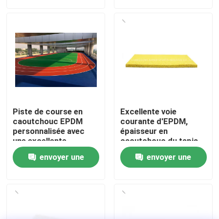
demande
demande
À propos de nous
Visite de l'usine
Contrôle de qualité
Piste de course en
Excellente voie
Nous contacter
caoutchouc EPDM
courante d'EPDM,
personnalisée avec
épaisseur en
une excellente
caoutchouc du tapis
absorption des chocs
15mm d'EPDM
Nouvelles
envoyer une
envoyer une
et une résistance aux
UV
demande
demande
Cas
Demander un devis