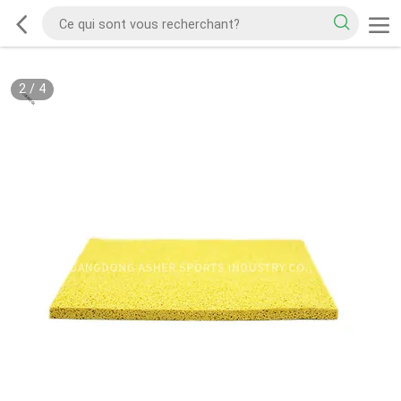
2
/
4