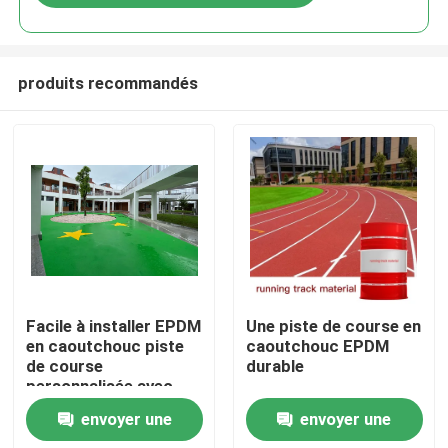
produits recommandés
Accueil
Facile à installer EPDM
Une piste de course en
en caoutchouc piste
caoutchouc EPDM
de course
durable
Produits
personnalisée avec
flexibilité UV
envoyer une
envoyer une
Vidéos