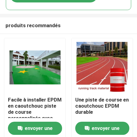
produits recommandés
Accueil
Facile à installer EPDM
Une piste de course en
en caoutchouc piste
caoutchouc EPDM
de course
durable
Produits
personnalisée avec
flexibilité UV
envoyer une
envoyer une
Vidéos