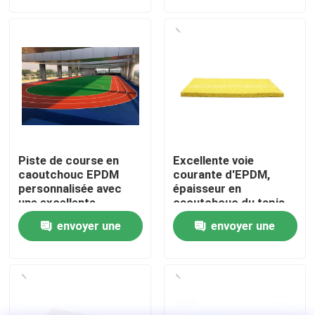
demande
demande
À propos de nous
Visite de l'usine
Contrôle de qualité
Piste de course en
Excellente voie
Nous contacter
caoutchouc EPDM
courante d'EPDM,
personnalisée avec
épaisseur en
une excellente
caoutchouc du tapis
absorption des chocs
15mm d'EPDM
Nouvelles
envoyer une
envoyer une
et une résistance aux
UV
demande
demande
Cas
Demander un devis