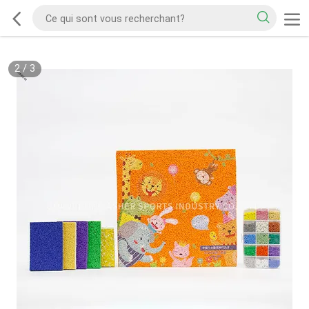
2
/
3