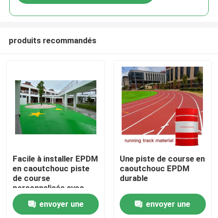
produits recommandés
Accueil
Facile à installer EPDM
Une piste de course en
en caoutchouc piste
caoutchouc EPDM
de course
durable
Produits
personnalisée avec
flexibilité UV
envoyer une
envoyer une
Vidéos