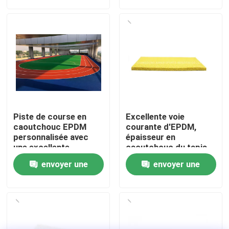
demande
demande
À propos de nous
Visite de l'usine
Contrôle de qualité
Piste de course en
Excellente voie
Nous contacter
caoutchouc EPDM
courante d'EPDM,
personnalisée avec
épaisseur en
une excellente
caoutchouc du tapis
absorption des chocs
15mm d'EPDM
Nouvelles
envoyer une
envoyer une
et une résistance aux
UV
demande
demande
Cas
Demander un devis