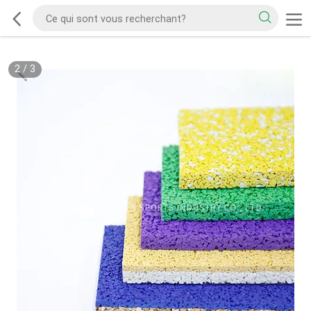
2
/
3