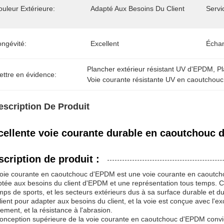
uleur Extérieure:
Adapté Aux Besoins Du Client
Servi
ongévité:
Excellent
Échan
Plancher extérieur résistant UV d'EPDM
, 
Pl
ettre en évidence:
Voie courante résistante UV en caoutchouc
escription De Produit
cellente voie courante durable en caoutchouc d
scription de produit :
oie courante en caoutchouc d'EPDM est une voie courante en caoutch
tée aux besoins du client d'EPDM et une représentation tous temps. C'e
ps de sports, et les secteurs extérieurs dus à sa surface durable et d
lient pour adapter aux besoins du client, et la voie est conçue avec l'excel
sement, et la résistance à l'abrasion.
onception supérieure de la voie courante en caoutchouc d'EPDM convien