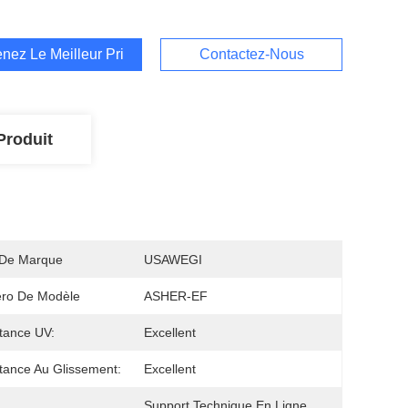
nez Le Meilleur Prix
Contactez-Nous
Produit
De Marque
USAWEGI
ro De Modèle
ASHER-EF
tance UV:
Excellent
tance Au Glissement:
Excellent
Support Technique En Ligne, 