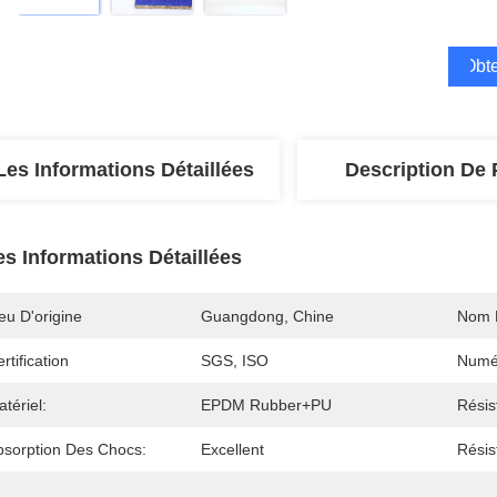
Obte
Les Informations Détaillées
Description De 
es Informations Détaillées
eu D'origine
Guangdong, Chine
Nom 
rtification
SGS, ISO
Numé
tériel:
EPDM Rubber+PU
Résis
bsorption Des Chocs:
Excellent
Résis