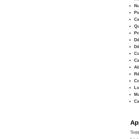
Nu
Po
Ce
Qu
Pr
Dé
Dé
Co
Ca
Ab
Ré
Co
Lo
Ma
Ca
Ap
Supp