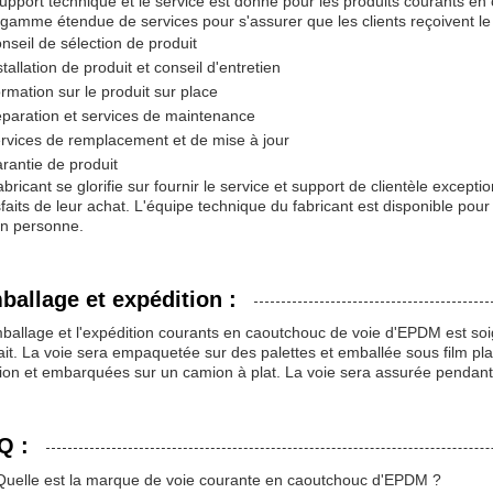
upport technique et le service est donné pour les produits courants en
gamme étendue de services pour s'assurer que les clients reçoivent le 
nseil de sélection de produit
stallation de produit et conseil d'entretien
rmation sur le produit sur place
paration et services de maintenance
rvices de remplacement et de mise à jour
rantie de produit
abricant se glorifie sur fournir le service et support de clientèle excep
sfaits de leur achat. L'équipe technique du fabricant est disponible pour 
n personne.
ballage et expédition :
ballage et l'expédition courants en caoutchouc de voie d'EPDM est soi
ait. La voie sera empaquetée sur des palettes et emballée sous film plas
on et embarquées sur un camion à plat. La voie sera assurée pendant le
Q :
Quelle est la marque de voie courante en caoutchouc d'EPDM ?