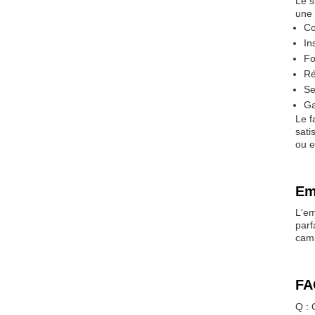
Le s
une 
Co
In
Fo
Ré
Se
Ga
Le f
sati
ou e
Em
L'em
parf
cami
FA
Q : 