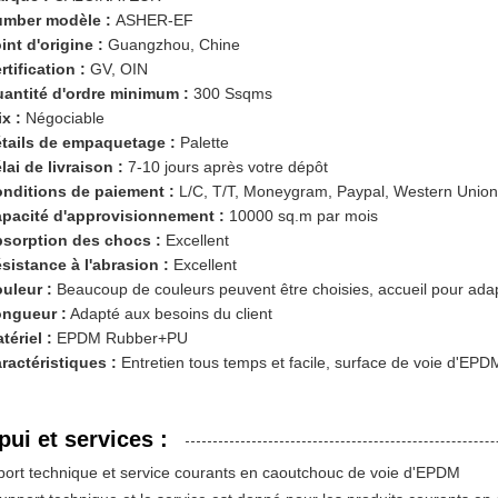
mber modèle :
ASHER-EF
int d'origine :
Guangzhou, Chine
rtification :
GV, OIN
antité d'ordre minimum :
300 Ssqms
ix :
Négociable
tails de empaquetage :
Palette
lai de livraison :
7-10 jours après votre dépôt
nditions de paiement :
L/C, T/T, Moneygram, Paypal, Western Union
pacité d'approvisionnement :
10000 sq.m par mois
sorption des chocs :
Excellent
sistance à l'abrasion :
Excellent
uleur :
Beaucoup de couleurs peuvent être choisies, accueil pour adap
ngueur :
Adapté aux besoins du client
tériel :
EPDM Rubber+PU
ractéristiques :
Entretien tous temps et facile, surface de voie d'EPD
pui et services :
ort technique et service courants en caoutchouc de voie d'EPDM