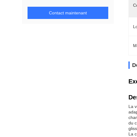
Co
Contact maintenant
L
M
D
Ex
De
La v
adap
cham
du c
glis
La c