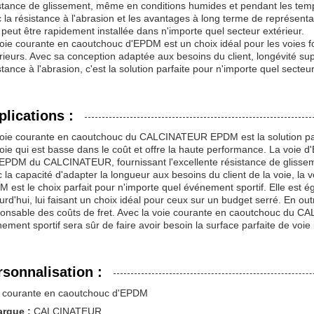
stance de glissement, même en conditions humides et pendant les temp
 la résistance à l'abrasion et les avantages à long terme de représentati
 peut être rapidement installée dans n'importe quel secteur extérieur.
oie courante en caoutchouc d'EPDM est un choix idéal pour les voies fo
rieurs. Avec sa conception adaptée aux besoins du client, longévité supér
stance à l'abrasion, c'est la solution parfaite pour n'importe quel secteur
plications :
oie courante en caoutchouc du CALCINATEUR EPDM est la solution par
oie qui est basse dans le coût et offre la haute performance. La voie
'EPDM du CALCINATEUR, fournissant l'excellente résistance de glisseme
 la capacité d'adapter la longueur aux besoins du client de la voie
 est le choix parfait pour n'importe quel événement sportif. Elle est é
urd'hui, lui faisant un choix idéal pour ceux sur un budget serré. En ou
onsable des coûts de fret. Avec la voie courante en caoutchouc d
ement sportif sera sûr de faire avoir besoin la surface parfaite de voie 
rsonnalisation :
e courante en caoutchouc d'EPDM
rque :
CALCINATEUR