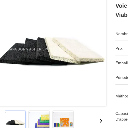
Voie
Viab
Nombre
Prix:
Emball
Périod
Méthod
Capaci
D'appr