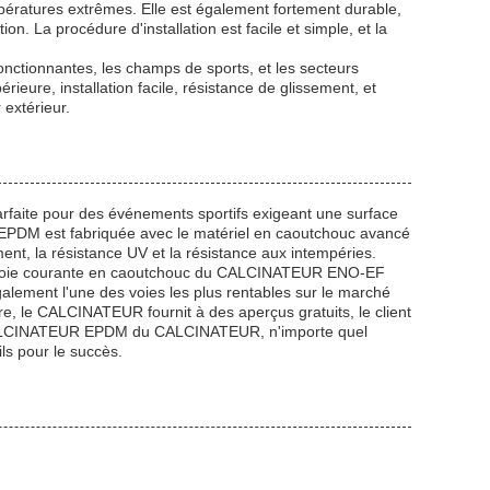
ératures extrêmes. Elle est également fortement durable,
on. La procédure d'installation est facile et simple, et la
nctionnantes, les champs de sports, et les secteurs
ieure, installation facile, résistance de glissement, et
 extérieur.
faite pour des événements sportifs exigeant une surface
 d'EPDM est fabriquée avec le matériel en caoutchouc avancé
nt, la résistance UV et la résistance aux intempéries.
, la voie courante en caoutchouc du CALCINATEUR ENO-EF
galement l'une des voies les plus rentables sur le marché
tre, le CALCINATEUR fournit à des aperçus gratuits, le client
u CALCINATEUR EPDM du CALCINATEUR, n'importe quel
ils pour le succès.