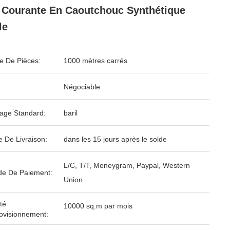
 Courante En Caoutchouc Synthétique
le
 De Pièces:
1000 mètres carrés
Négociable
age Standard:
baril
e De Livraison:
dans les 15 jours après le solde
L/C, T/T, Moneygram, Paypal, Western
e De Paiement:
Union
té
10000 sq.m par mois
ovisionnement: