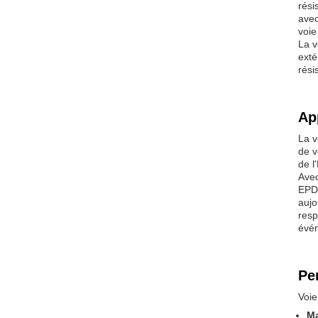
rési
avec
voie
La v
exté
rési
Ap
La v
de v
de l
Avec
EPDM
aujo
resp
évén
Pe
Voi
Ma