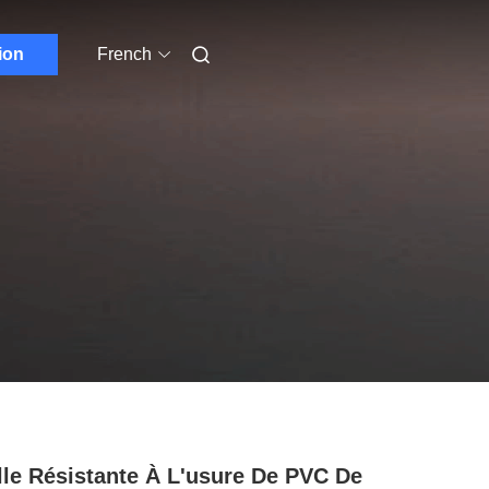
ion
French
lle Résistante À L'usure De PVC De