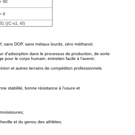
> 90
> 8
B1 ((C-s1, t0)
f, sans DOP, sans métaux lourds, zéro méthanol;
r d'adsorption dans le processus de production, de sorte
our le corps humain; entretien facile à l'avenir;
minton et autres terrains de compétition professionnels.
ne stabilité, bonne résistance à l'usure et
 moisissures;
cheville et du genou des athlètes;