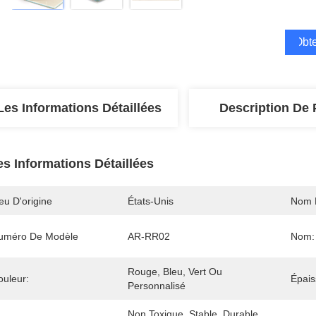
Obte
Les Informations Détaillées
Description De 
es Informations Détaillées
eu D'origine
États-Unis
Nom 
uméro De Modèle
AR-RR02
Nom:
Rouge, Bleu, Vert Ou 
ouleur:
Épais
Personnalisé
Non Toxique, Stable, Durable, 