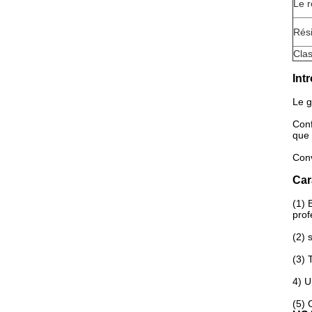
Le r
Rés
Clas
Int
Le g
Conf
que 
Conv
Car
(1) 
prof
(2) 
(3) 
4) U
(5) 