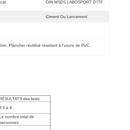
icat:
OIN MSDS LABOSPORT D'ITF
Ciment Ou Lancement
cher
, 
Plancher réutilisé résistant à l'usure de PVC
, 
RÉSULTATS des tests
3.5 à 8
Le nombre total de
personnes