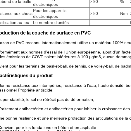
ebond de la balle
> 90
%
électroniques
Pour les appareils
istance aux chocs
> 80
N/m
électroniques
sification au feu
Le nombre d'unités
-
-
roduction de la couche de surface en PVC
azon de PVC reconnu internationalement utilise un matériau 100% neu
ormément aux normes d'essai de l'Union européenne, ajout d'un facteu
les émissions de COVT soient inférieures à 100 μg/m3, aucun dommage p
ient pour les terrains de basket-ball, de tennis, de volley-ball, de bad
actéristiques du produit
Bonne résistance aux intempéries, résistance à l'eau, haute densité, bon
essionnel
Propriété antiscide;
super stabilité, le sol ne rétrécit pas de déformation;
Traitement antibactérien et antibactérien pour inhiber la croissance des
ne bonne résilience et une meilleure protection des articulations de la 
Convient pour les fondations en béton et en asphalte.