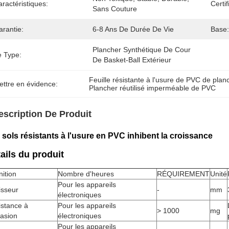
ractéristiques:
Certif
Sans Couture
arantie:
6-8 Ans De Durée De Vie
Base:
Plancher Synthétique De Cour 
e Type:
De Basket-Ball Extérieur
Feuille résistante à l'usure de PVC de plan
ettre en évidence:
Plancher réutilisé imperméable de PVC
escription De Produit
 sols résistants à l'usure en PVC inhibent la croissance
ails du produit
nition
Nombre d'heures
RÉQUIREMENT
Unité
Pour les appareils
isseur
-
mm
électroniques
istance à
Pour les appareils
> 1000
mg
rasion
électroniques
Pour les appareils