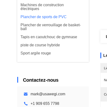
Machines de construction
électriques
Plancher de sports de PVC
Plancher de verrouillage de basket-
ball
Tapis en caoutchouc de gymnase
piste de course hybride
Sport argile rouge
L
Li
Contactez-nous
N
mark@usawegi.com
C
+1 909 655 7798