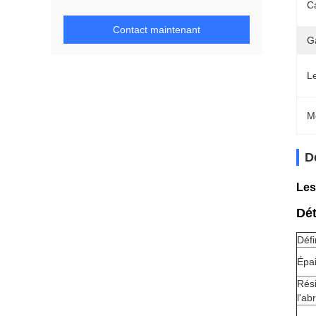
Ca
Contact maintenant
G
L
M
D
Les
Dét
Défi
Épa
Rés
l'ab