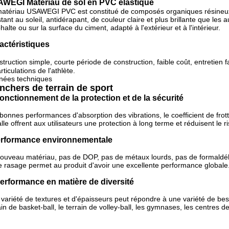
WEGI Matériau de sol en PVC élastique
atériau USAWEGI PVC est constitué de composés organiques résineux re
stant au soleil, antidérapant, de couleur claire et plus brillante que les a
phalte ou sur la surface du ciment, adapté à l'extérieur et à l'intérieur.
actéristiques
struction simple, courte période de construction, faible coût, entretien 
articulations de l'athlète.
nées techniques
nchers de terrain de sport
Fonctionnement de la protection et de la sécurité
bonnes performances d'absorption des vibrations, le coefficient de fro
alle offrent aux utilisateurs une protection à long terme et réduisent le 
rformance environnementale
ouveau matériau, pas de DOP, pas de métaux lourds, pas de formaldéh
e rasage permet au produit d'avoir une excellente performance globale
Performance en matière de diversité
variété de textures et d'épaisseurs peut répondre à une variété de besoin
ain de basket-ball, le terrain de volley-ball, les gymnases, les centres d