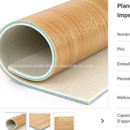
Plan
Impe
Nombre
Prix:
Emball
Périod
Méthod
Capaci
D'appr