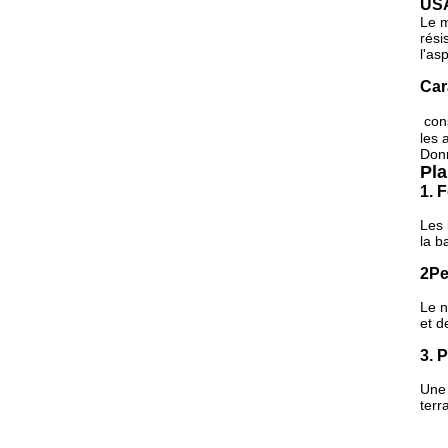
USA
Le m
rési
l'as
Car
con
les 
Don
Pla
1. 
Les 
la b
2Pe
Le n
et d
3. 
Une 
terr