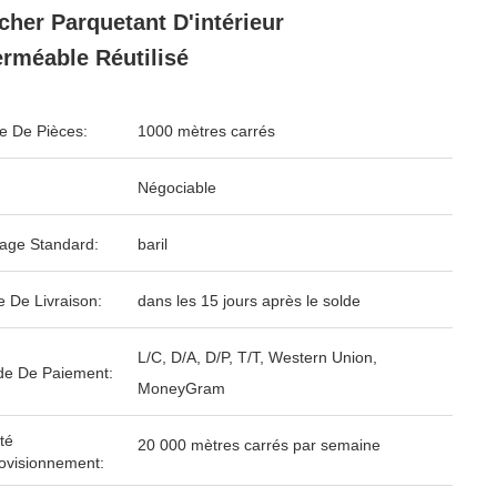
cher Parquetant D'intérieur
rméable Réutilisé
 De Pièces:
1000 mètres carrés
Négociable
age Standard:
baril
e De Livraison:
dans les 15 jours après le solde
L/C, D/A, D/P, T/T, Western Union,
e De Paiement:
MoneyGram
té
20 000 mètres carrés par semaine
ovisionnement: