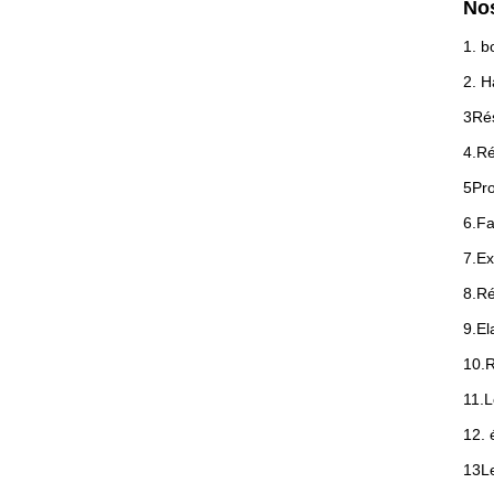
No
1. b
2. H
3Rés
4.Ré
5Pro
6.Fa
7.Ex
8.Ré
9.El
10.R
11.L
12. 
13Le