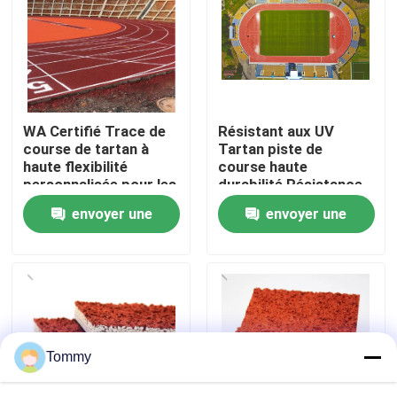
À propos de nous
Visite de l'usine
WA Certifié Trace de
Résistant aux UV
course de tartan à
Tartan piste de
Contrôle de qualité
haute flexibilité
course haute
personnalisée pour les
durabilité Résistance
projets
aux dommages
envoyer une
envoyer une
Nous contacter
demande
demande
Nouvelles
Cas
Tommy
Demander un devis