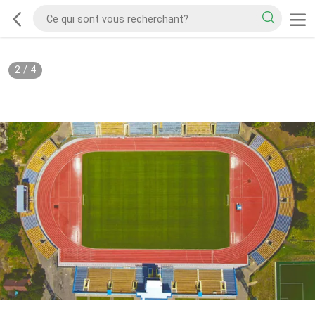
2
/
4