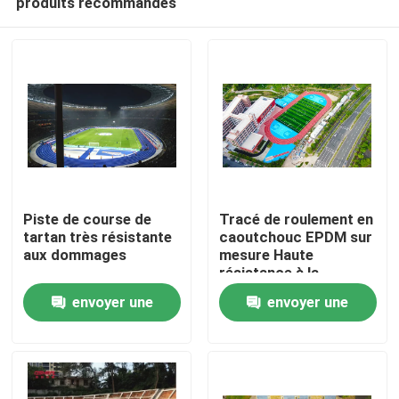
produits recommandés
Piste de course de
Tracé de roulement en
tartan très résistante
caoutchouc EPDM sur
aux dommages
mesure Haute
résistance à la
Accueil
traction de 0,88
envoyer une
envoyer une
N/Mm2
Produits
demande
demande
Vidéos