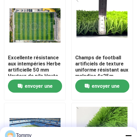
À propos de nous
Visite de l'usine
Contrôle de qualité
Excellente résistance
Champs de football
aux intempéries Herbe
artificiels de texture
artificielle 50 mm
uniforme résistant aux
Nous contacter
Hauteur de pile Haute
maladies 4x25m
souplesse
envoyer une
envoyer une
Nouvelles
demande
demande
Cas
Demander un devis
Tommy