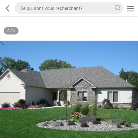
2
/
6