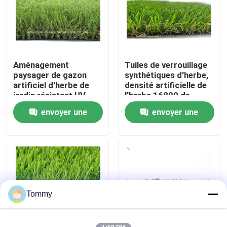
À propos de nous
Visite de l'usine
Aménagement
Tuiles de verrouillage
paysager de gazon
synthétiques d'herbe,
artificiel d'herbe de
densité artificielle de
Contrôle de qualité
jardin résistant UV
l'herbe 16800 de
extérieur de Sythetic
polyéthylène
envoyer une
envoyer une
Nous contacter
demande
demande
Nouvelles
Cas
Tommy
Demander un devis