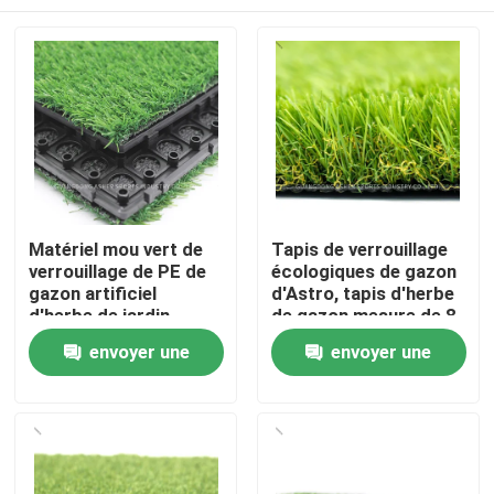
Matériel mou vert de
Tapis de verrouillage
verrouillage de PE de
écologiques de gazon
gazon artificiel
d'Astro, tapis d'herbe
d'herbe de jardin
de gazon mesure de 8
pouces
Accueil
envoyer une
envoyer une
demande
demande
Produits
Vidéos