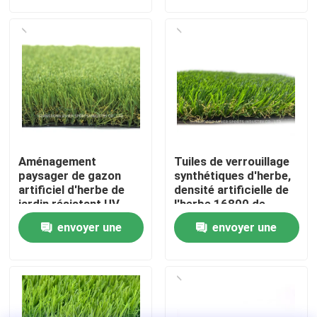
demande
demande
À propos de nous
Visite de l'usine
Contrôle de qualité
Aménagement
Tuiles de verrouillage
Nous contacter
paysager de gazon
synthétiques d'herbe,
artificiel d'herbe de
densité artificielle de
jardin résistant UV
l'herbe 16800 de
extérieur de Sythetic
polyéthylène
Nouvelles
envoyer une
envoyer une
demande
demande
Cas
Demander un devis