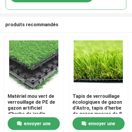
produits recommandés
Accueil
Matériel mou vert de
Tapis de verrouillage
verrouillage de PE de
écologiques de gazon
gazon artificiel
d'Astro, tapis d'herbe
Produits
d'herbe de jardin
de gazon mesure de 8
pouces
envoyer une
envoyer une
Vidéos