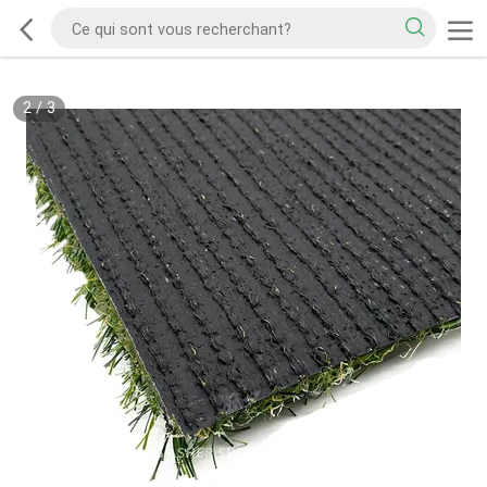
2
/
3