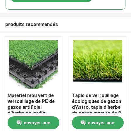
produits recommandés
Accueil
Matériel mou vert de
Tapis de verrouillage
verrouillage de PE de
écologiques de gazon
gazon artificiel
d'Astro, tapis d'herbe
Produits
d'herbe de jardin
de gazon mesure de 8
pouces
envoyer une
envoyer une
Vidéos