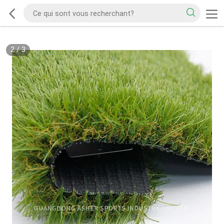
2
/
3