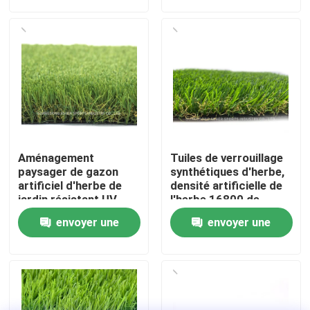
demande
demande
À propos de nous
Visite de l'usine
Contrôle de qualité
Aménagement
Tuiles de verrouillage
Nous contacter
paysager de gazon
synthétiques d'herbe,
artificiel d'herbe de
densité artificielle de
jardin résistant UV
l'herbe 16800 de
extérieur de Sythetic
polyéthylène
Nouvelles
envoyer une
envoyer une
demande
demande
Cas
Demander un devis